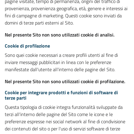
pagine visitate, tempo di permanenza, origini del traffico di
provenienza, provenienza geografica, età, genere e interessi ai
fini di campagne di marketing. Questi cookie sono inviati da
domini di terze parti esterni al Sito.
Nel presente Sito non sono utilizzati cookie di analisi.
Cookie di profilazione
Sono quei cookie necessari a creare profili utenti al fine di
inviare messaggi pubblicitari in linea con le preferenze
manifestate dall'utente all'interno delle pagine del Sito.
Nel presente Sito non sono utilizzati cookie di profilazione.
Cookie per integrare prodotti e funzioni di software di
terze parti
Questa tipologia di cookie integra funzionalità sviluppate da
terzi all'interno delle pagine del Sito come le icone e le
preferenze espresse nei social network al fine di condivisione
dei contenuti del sito o per l'uso di servizi software di terze