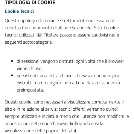
TIPOLOGIA DI COOKIE
Cookie Tecnici
Questa tipologia di cookie è strettamente necessaria al
corretto funzionamento di alcune sezioni del Sito. I cookie
tecnici utilizzati dal Titolare possono essere suddivisi nelle
seguenti sottocategorie:
di sessione: vengono distrutti ogni volta che il browser
viene chiuso;
persistenti: una volta chiuso il browser non vengono
distrutti ma rimangono fino ad una data di scadenza
preimpostata.
Questi cookie, sono necessari a visualizzare correttamente il
sito e in relazione ai servizi tecnici offerti, verranno quindi
sempre utilizzati e inviati, a meno che l'utenza non modifichi le
impostazioni nel proprio browser (inficiando così la
visualizzazione delle pagine del sito).