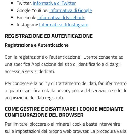
Twitter:
Informativa di Twitter
Google YouTube:
Informativa di Google
Facebook:
Informativa di Facebook
Instagram:
Informativa di Instagram
REGISTRAZIONE ED AUTENTICAZIONE
Registrazione e Autenticazione
Con la registrazione o l'autenticazione l'Utente consente ad
una specifica Applicazione del sito di identificarlo e di dargli
accesso a servizi dedicati.
Per conoscere la policy di trattamento dei dati, far riferimento
a quanto specificato dalla privacy policy del servizio in sede di
acquisizione dei dati registrati.
COME GESTIRE E DISATTIVARE I COOKIE MEDIANTE
CONFIGURAZIONE DEL BROWSER
Per limitare, bloccare o eliminare i cookie basta intervenire
sulle impostazioni del proprio web browser. La procedura varia