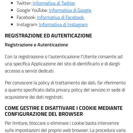
Twitter:
Informativa di Twitter
Google YouTube:
Informativa di Google
Facebook:
Informativa di Facebook
Instagram:
Informativa di Instagram
REGISTRAZIONE ED AUTENTICAZIONE
Registrazione e Autenticazione
Con la registrazione o l'autenticazione l'Utente consente ad
una specifica Applicazione del sito di identificarlo e di dargli
accesso a servizi dedicati.
Per conoscere la policy di trattamento dei dati, far riferimento
a quanto specificato dalla privacy policy del servizio in sede di
acquisizione dei dati registrati.
COME GESTIRE E DISATTIVARE I COOKIE MEDIANTE
CONFIGURAZIONE DEL BROWSER
Per limitare, bloccare o eliminare i cookie basta intervenire
sulle impostazioni del proprio web browser. La procedura varia