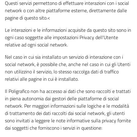
Questi servizi permettono di effettuare interazioni con i social
network o con altre piattaforme esterne, direttamente dalle
pagine di questo sito.<
Le interazioni e le informazioni acquisite da questo sito sono in
ogni caso soggette alle impostazioni Privacy dell'Utente
relative ad ogni social network.
Nel caso in cui sia installato un servizio di interazione con i
social network, è possibile che, anche nel caso in cui gli Utenti
non utilizzino il servizio, lo stesso raccolga dati di traffico
relativi alle pagine in cui è installato.
Il Poligrafico non ha accesso ai dati che sono raccolti e trattati
in piena autonomia dai gestori delle piattaforme di social
network. Per maggiori informazioni sulle logiche e le modalità
di trattamento dei dati raccolti dai social network, gli utenti
sono invitati a leggere le note informative sulla privacy fornite
dai soggetti che forniscono i servizi in questione: