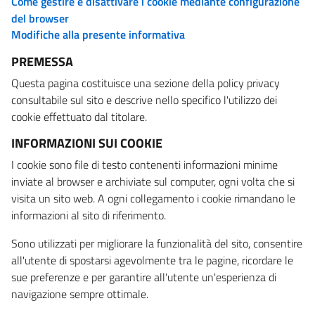
Come gestire e disattivare i cookie mediante configurazione
del browser
Modifiche alla presente informativa
PREMESSA
Questa pagina costituisce una sezione della policy privacy
consultabile sul sito e descrive nello specifico l'utilizzo dei
cookie effettuato dal titolare.
INFORMAZIONI SUI COOKIE
I cookie sono file di testo contenenti informazioni minime
inviate al browser e archiviate sul computer, ogni volta che si
visita un sito web. A ogni collegamento i cookie rimandano le
informazioni al sito di riferimento.
Sono utilizzati per migliorare la funzionalità del sito, consentire
all'utente di spostarsi agevolmente tra le pagine, ricordare le
sue preferenze e per garantire all'utente un'esperienza di
navigazione sempre ottimale.