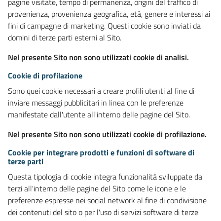
pagine visitate, tempo di permanenza, origini del traffico di
provenienza, provenienza geografica, età, genere e interessi ai
fini di campagne di marketing. Questi cookie sono inviati da
domini di terze parti esterni al Sito.
Nel presente Sito non sono utilizzati cookie di analisi.
Cookie di profilazione
Sono quei cookie necessari a creare profili utenti al fine di
inviare messaggi pubblicitari in linea con le preferenze
manifestate dall'utente all'interno delle pagine del Sito.
Nel presente Sito non sono utilizzati cookie di profilazione.
Cookie per integrare prodotti e funzioni di software di
terze parti
Questa tipologia di cookie integra funzionalità sviluppate da
terzi all'interno delle pagine del Sito come le icone e le
preferenze espresse nei social network al fine di condivisione
dei contenuti del sito o per l'uso di servizi software di terze