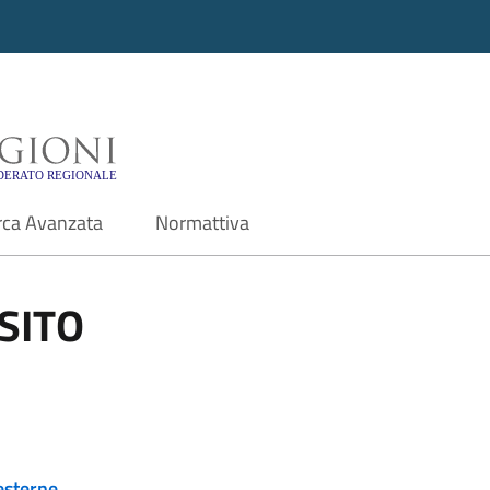
i - Motore di ricerca f
rca Avanzata
Normattiva
SITO
esterne