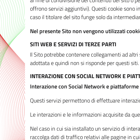
al fine di condivisione dei contenuti del sito o 
offrono servizi aggiuntivi). Questi cookie sono in
caso il titolare del sito funge solo da intermediar
Nel presente Sito non vengono utilizzati cookie
SITI WEB E SERVIZI DI TERZE PARTI
Il Sito potrebbe contenere collegamenti ad altri
adottata e quindi non si risponde per questi siti.
INTERAZIONE CON SOCIAL NETWORK E PIA
Interazione con Social Network e piattaforme
Questi servizi permettono di effettuare interazi
Le interazioni e le informazioni acquisite da qu
Nel caso in cui sia installato un servizio di inter
raccolga dati di traffico relativi alle pagine in cui