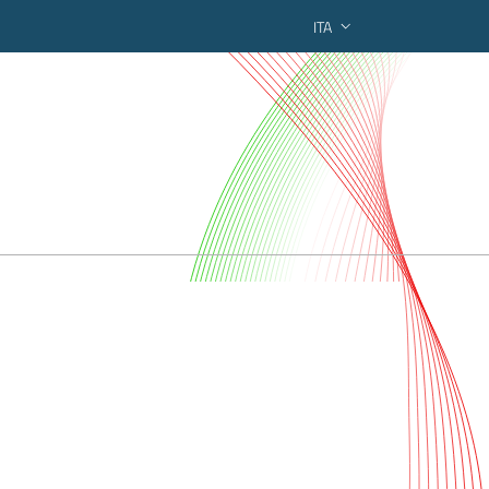
ITA
ederato regionale