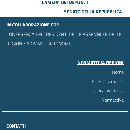
CAMERA DEI DEPUTATI
SENATO DELLA REPUBBLICA
IN COLLABORAZIONE CON
CONFERENZA DEI PRESIDENTI DELLE ASSEMBLEE DELLE
REGIONI/PROVINCE AUTONOME
NORMATTIVA REGIONI
Home
Ricerca semplice
Ricerca avanzata
Normattiva
CONTATTI