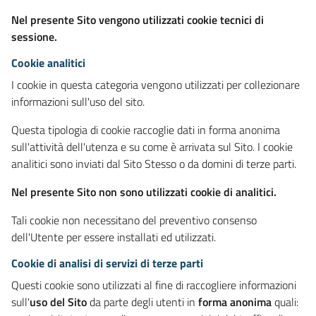
Nel presente Sito vengono utilizzati cookie tecnici di
sessione.
Cookie analitici
I cookie in questa categoria vengono utilizzati per collezionare
informazioni sull'uso del sito.
Questa tipologia di cookie raccoglie dati in forma anonima
sull'attività dell'utenza e su come è arrivata sul Sito. I cookie
analitici sono inviati dal Sito Stesso o da domini di terze parti.
Nel presente Sito non sono utilizzati cookie di analitici.
Tali cookie non necessitano del preventivo consenso
dell'Utente per essere installati ed utilizzati.
Cookie di analisi di servizi di terze parti
Questi cookie sono utilizzati al fine di raccogliere informazioni
sull'
uso del Sito
da parte degli utenti in
forma anonima
quali: