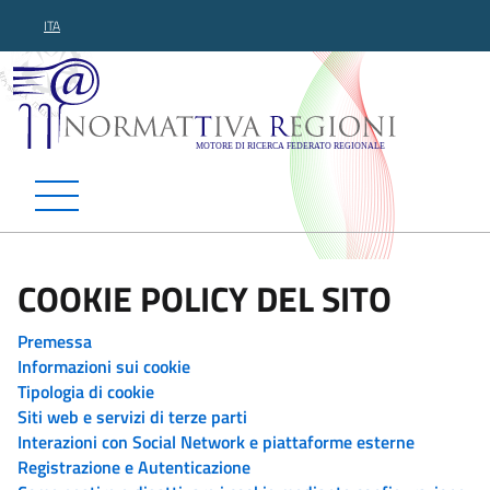
ITA
Normattiva Regioni - Motor
COOKIE POLICY DEL SITO
Premessa
Informazioni sui cookie
Tipologia di cookie
Siti web e servizi di terze parti
Interazioni con Social Network e piattaforme esterne
Registrazione e Autenticazione