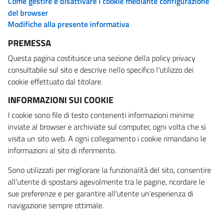
Come gestire e disattivare i cookie mediante configurazione
del browser
Modifiche alla presente informativa
PREMESSA
Questa pagina costituisce una sezione della policy privacy
consultabile sul sito e descrive nello specifico l'utilizzo dei
cookie effettuato dal titolare.
INFORMAZIONI SUI COOKIE
I cookie sono file di testo contenenti informazioni minime
inviate al browser e archiviate sul computer, ogni volta che si
visita un sito web. A ogni collegamento i cookie rimandano le
informazioni al sito di riferimento.
Sono utilizzati per migliorare la funzionalità del sito, consentire
all'utente di spostarsi agevolmente tra le pagine, ricordare le
sue preferenze e per garantire all'utente un'esperienza di
navigazione sempre ottimale.