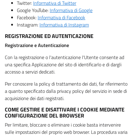
Twitter:
Informativa di Twitter
Google YouTube:
Informativa di Google
Facebook:
Informativa di Facebook
Instagram:
Informativa di Instagram
REGISTRAZIONE ED AUTENTICAZIONE
Registrazione e Autenticazione
Con la registrazione o l'autenticazione l'Utente consente ad
una specifica Applicazione del sito di identificarlo e di dargli
accesso a servizi dedicati.
Per conoscere la policy di trattamento dei dati, far riferimento
a quanto specificato dalla privacy policy del servizio in sede di
acquisizione dei dati registrati.
COME GESTIRE E DISATTIVARE I COOKIE MEDIANTE
CONFIGURAZIONE DEL BROWSER
Per limitare, bloccare o eliminare i cookie basta intervenire
sulle impostazioni del proprio web browser. La procedura varia