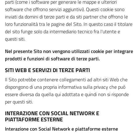
parti (come i software per generare le mappe e ulteriori
software che offrono servizi aggiuntivi). Questi cookie sono
inviati da domini di terze parti e da siti partner che offrono le
loro funzionalità tra le pagine del Sito. In questo caso il titolare
del sito funge solo da intermediario tecnico fra l'utente e
questi siti.
Nel presente Sito non vengono utilizzati cookie per integrare
prodotti e funzioni di software di terze parti.
SITI WEB E SERVIZI DI TERZE PARTI
Il Sito potrebbe contenere collegamenti ad altri siti Web che
dispongono di una propria informativa sulla privacy che può
essere diversa da quella qui adottata e quindi non si risponde
per questi siti.
INTERAZIONE CON SOCIAL NETWORK E
PIATTAFORME ESTERNE
Interazione con Social Network e piattaforme esterne