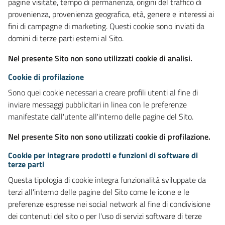
pagine visitate, tempo di permanenza, origini del traffico di
provenienza, provenienza geografica, età, genere e interessi ai
fini di campagne di marketing. Questi cookie sono inviati da
domini di terze parti esterni al Sito.
Nel presente Sito non sono utilizzati cookie di analisi.
Cookie di profilazione
Sono quei cookie necessari a creare profili utenti al fine di
inviare messaggi pubblicitari in linea con le preferenze
manifestate dall'utente all'interno delle pagine del Sito.
Nel presente Sito non sono utilizzati cookie di profilazione.
Cookie per integrare prodotti e funzioni di software di
terze parti
Questa tipologia di cookie integra funzionalità sviluppate da
terzi all'interno delle pagine del Sito come le icone e le
preferenze espresse nei social network al fine di condivisione
dei contenuti del sito o per l'uso di servizi software di terze