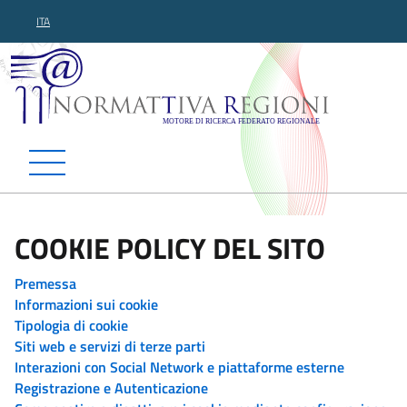
ITA
Normattiva Regioni - Motor
COOKIE POLICY DEL SITO
Premessa
Informazioni sui cookie
Tipologia di cookie
Siti web e servizi di terze parti
Interazioni con Social Network e piattaforme esterne
Registrazione e Autenticazione