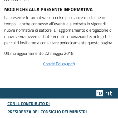
MODIFICHE ALLA PRESENTE INFORMATIVA
La presente Informativa sui cookie può subire modifiche nel
tempo - anche connesse all'eventuale entrata in vigore di
nuove normative di settore, all'aggiornamento o erogazione di
nuovi servizi ovvero ad intervenute innovazioni tecnologiche -
per cui ti invitiamo a consultare periodicamente questa pagina.
Ultimo aggiornamento 22 maggio 2018
Cookie Policy (pdf)
Team Dig
Des
CON IL CONTRIBUTO DI
PRESIDENZA DEL CONSIGLIO DEI MINISTRI