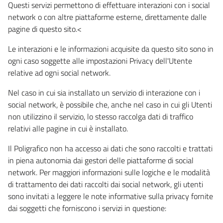
Questi servizi permettono di effettuare interazioni con i social
network o con altre piattaforme esterne, direttamente dalle
pagine di questo sito.<
Le interazioni e le informazioni acquisite da questo sito sono in
ogni caso soggette alle impostazioni Privacy dell'Utente
relative ad ogni social network.
Nel caso in cui sia installato un servizio di interazione con i
social network, è possibile che, anche nel caso in cui gli Utenti
non utilizzino il servizio, lo stesso raccolga dati di traffico
relativi alle pagine in cui è installato.
Il Poligrafico non ha accesso ai dati che sono raccolti e trattati
in piena autonomia dai gestori delle piattaforme di social
network. Per maggiori informazioni sulle logiche e le modalità
di trattamento dei dati raccolti dai social network, gli utenti
sono invitati a leggere le note informative sulla privacy fornite
dai soggetti che forniscono i servizi in questione: