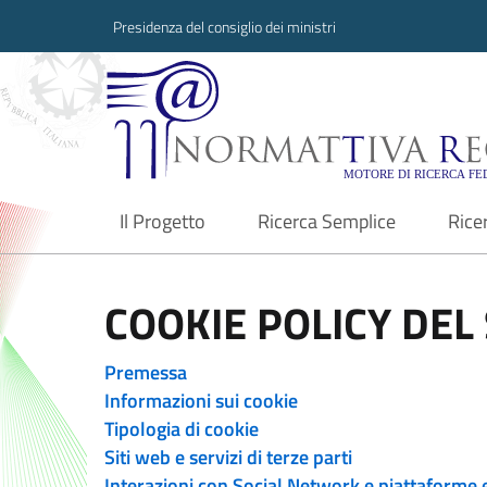
Presidenza del consiglio dei ministri
Normattiva Region
Il Progetto
Ricerca Semplice
Rice
current
COOKIE POLICY DEL 
Premessa
Informazioni sui cookie
Tipologia di cookie
Siti web e servizi di terze parti
Interazioni con Social Network e piattaforme 