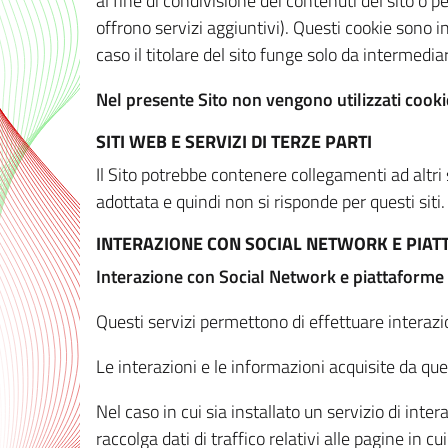
al fine di condivisione dei contenuti del sito o 
offrono servizi aggiuntivi). Questi cookie sono in
caso il titolare del sito funge solo da intermediar
Nel presente Sito non vengono utilizzati cookie
SITI WEB E SERVIZI DI TERZE PARTI
Il Sito potrebbe contenere collegamenti ad altri
adottata e quindi non si risponde per questi siti.
INTERAZIONE CON SOCIAL NETWORK E PIA
Interazione con Social Network e piattaforme
Questi servizi permettono di effettuare interazi
Le interazioni e le informazioni acquisite da qu
Nel caso in cui sia installato un servizio di inter
raccolga dati di traffico relativi alle pagine in cui