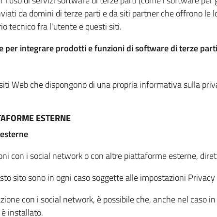
per l'uso di servizi software di terze parti (come i software pe
viati da domini di terze parti e da siti partner che offrono le l
io tecnico fra l'utente e questi siti.
 per integrare prodotti e funzioni di software di terze parti
 siti Web che dispongono di una propria informativa sulla pri
TTAFORME ESTERNE
 esterne
oni con i social network o con altre piattaforme esterne, dire
esto sito sono in ogni caso soggette alle impostazioni Privacy 
azione con i social network, è possibile che, anche nel caso in c
 è installato.