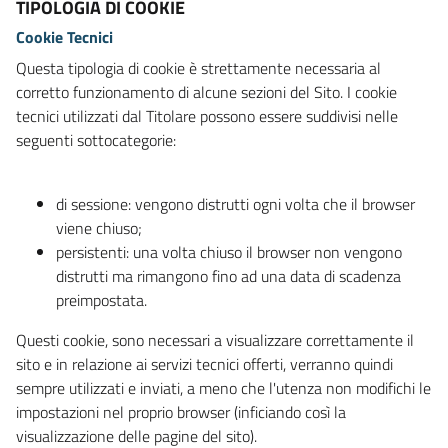
TIPOLOGIA DI COOKIE
Cookie Tecnici
Questa tipologia di cookie è strettamente necessaria al
corretto funzionamento di alcune sezioni del Sito. I cookie
tecnici utilizzati dal Titolare possono essere suddivisi nelle
seguenti sottocategorie:
di sessione: vengono distrutti ogni volta che il browser
viene chiuso;
persistenti: una volta chiuso il browser non vengono
distrutti ma rimangono fino ad una data di scadenza
preimpostata.
Questi cookie, sono necessari a visualizzare correttamente il
sito e in relazione ai servizi tecnici offerti, verranno quindi
sempre utilizzati e inviati, a meno che l'utenza non modifichi le
impostazioni nel proprio browser (inficiando così la
visualizzazione delle pagine del sito).