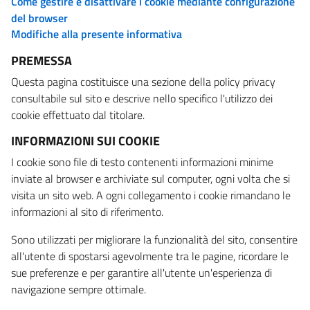
Come gestire e disattivare i cookie mediante configurazione
del browser
Modifiche alla presente informativa
PREMESSA
Questa pagina costituisce una sezione della policy privacy
consultabile sul sito e descrive nello specifico l'utilizzo dei
cookie effettuato dal titolare.
INFORMAZIONI SUI COOKIE
I cookie sono file di testo contenenti informazioni minime
inviate al browser e archiviate sul computer, ogni volta che si
visita un sito web. A ogni collegamento i cookie rimandano le
informazioni al sito di riferimento.
Sono utilizzati per migliorare la funzionalità del sito, consentire
all'utente di spostarsi agevolmente tra le pagine, ricordare le
sue preferenze e per garantire all'utente un'esperienza di
navigazione sempre ottimale.