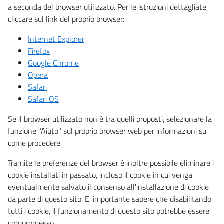
a seconda del browser utilizzato. Per le istruzioni dettagliate,
cliccare sul link del proprio browser:
Internet Explorer
Firefox
Google Chrome
Opera
Safari
Safari OS
Se il browser utilizzato non è tra quelli proposti, selezionare la
funzione "Aiuto" sul proprio browser web per informazioni su
come procedere.
Tramite le preferenze del browser è inoltre possibile eliminare i
cookie installati in passato, incluso il cookie in cui venga
eventualmente salvato il consenso all'installazione di cookie
da parte di questo sito. E' importante sapere che disabilitando
tutti i cookie, il funzionamento di questo sito potrebbe essere
compromesso.