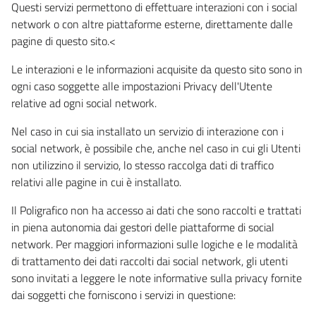
Questi servizi permettono di effettuare interazioni con i social
network o con altre piattaforme esterne, direttamente dalle
pagine di questo sito.<
Le interazioni e le informazioni acquisite da questo sito sono in
ogni caso soggette alle impostazioni Privacy dell'Utente
relative ad ogni social network.
Nel caso in cui sia installato un servizio di interazione con i
social network, è possibile che, anche nel caso in cui gli Utenti
non utilizzino il servizio, lo stesso raccolga dati di traffico
relativi alle pagine in cui è installato.
Il Poligrafico non ha accesso ai dati che sono raccolti e trattati
in piena autonomia dai gestori delle piattaforme di social
network. Per maggiori informazioni sulle logiche e le modalità
di trattamento dei dati raccolti dai social network, gli utenti
sono invitati a leggere le note informative sulla privacy fornite
dai soggetti che forniscono i servizi in questione: