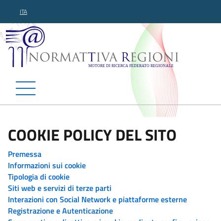
ITA
Normattiva Regioni - Motor
COOKIE POLICY DEL SITO
Premessa
Informazioni sui cookie
Tipologia di cookie
Siti web e servizi di terze parti
Interazioni con Social Network e piattaforme esterne
Registrazione e Autenticazione