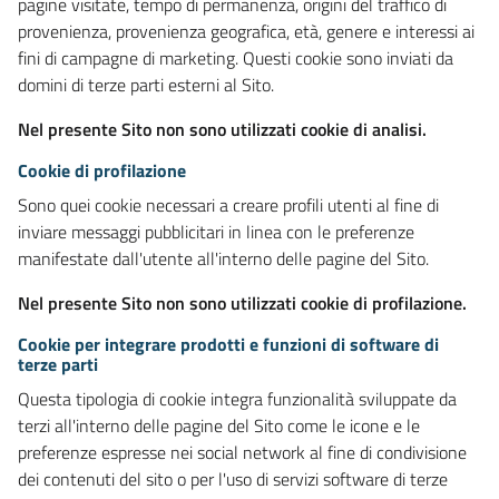
pagine visitate, tempo di permanenza, origini del traffico di
provenienza, provenienza geografica, età, genere e interessi ai
fini di campagne di marketing. Questi cookie sono inviati da
domini di terze parti esterni al Sito.
Nel presente Sito non sono utilizzati cookie di analisi.
Cookie di profilazione
Sono quei cookie necessari a creare profili utenti al fine di
inviare messaggi pubblicitari in linea con le preferenze
manifestate dall'utente all'interno delle pagine del Sito.
Nel presente Sito non sono utilizzati cookie di profilazione.
Cookie per integrare prodotti e funzioni di software di
terze parti
Questa tipologia di cookie integra funzionalità sviluppate da
terzi all'interno delle pagine del Sito come le icone e le
preferenze espresse nei social network al fine di condivisione
dei contenuti del sito o per l'uso di servizi software di terze