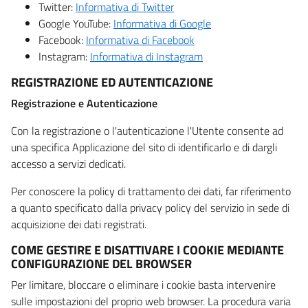
Twitter:
Informativa di Twitter
Google YouTube:
Informativa di Google
Facebook:
Informativa di Facebook
Instagram:
Informativa di Instagram
REGISTRAZIONE ED AUTENTICAZIONE
Registrazione e Autenticazione
Con la registrazione o l'autenticazione l'Utente consente ad
una specifica Applicazione del sito di identificarlo e di dargli
accesso a servizi dedicati.
Per conoscere la policy di trattamento dei dati, far riferimento
a quanto specificato dalla privacy policy del servizio in sede di
acquisizione dei dati registrati.
COME GESTIRE E DISATTIVARE I COOKIE MEDIANTE
CONFIGURAZIONE DEL BROWSER
Per limitare, bloccare o eliminare i cookie basta intervenire
sulle impostazioni del proprio web browser. La procedura varia