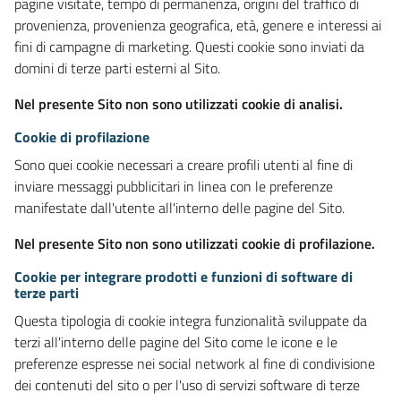
pagine visitate, tempo di permanenza, origini del traffico di
provenienza, provenienza geografica, età, genere e interessi ai
fini di campagne di marketing. Questi cookie sono inviati da
domini di terze parti esterni al Sito.
Nel presente Sito non sono utilizzati cookie di analisi.
Cookie di profilazione
Sono quei cookie necessari a creare profili utenti al fine di
inviare messaggi pubblicitari in linea con le preferenze
manifestate dall'utente all'interno delle pagine del Sito.
Nel presente Sito non sono utilizzati cookie di profilazione.
Cookie per integrare prodotti e funzioni di software di
terze parti
Questa tipologia di cookie integra funzionalità sviluppate da
terzi all'interno delle pagine del Sito come le icone e le
preferenze espresse nei social network al fine di condivisione
dei contenuti del sito o per l'uso di servizi software di terze