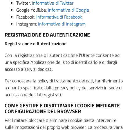
Twitter:
Informativa di Twitter
Google YouTube:
Informativa di Google
Facebook:
Informativa di Facebook
Instagram:
Informativa di Instagram
REGISTRAZIONE ED AUTENTICAZIONE
Registrazione e Autenticazione
Con la registrazione o l'autenticazione l'Utente consente ad
una specifica Applicazione del sito di identificarlo e di dargli
accesso a servizi dedicati.
Per conoscere la policy di trattamento dei dati, far riferimento
a quanto specificato dalla privacy policy del servizio in sede di
acquisizione dei dati registrati.
COME GESTIRE E DISATTIVARE I COOKIE MEDIANTE
CONFIGURAZIONE DEL BROWSER
Per limitare, bloccare o eliminare i cookie basta intervenire
sulle impostazioni del proprio web browser. La procedura varia