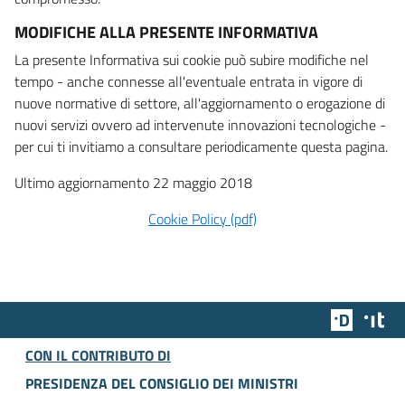
MODIFICHE ALLA PRESENTE INFORMATIVA
La presente Informativa sui cookie può subire modifiche nel
tempo - anche connesse all'eventuale entrata in vigore di
nuove normative di settore, all'aggiornamento o erogazione di
nuovi servizi ovvero ad intervenute innovazioni tecnologiche -
per cui ti invitiamo a consultare periodicamente questa pagina.
Ultimo aggiornamento 22 maggio 2018
Cookie Policy (pdf)
Team Dig
Des
CON IL CONTRIBUTO DI
PRESIDENZA DEL CONSIGLIO DEI MINISTRI