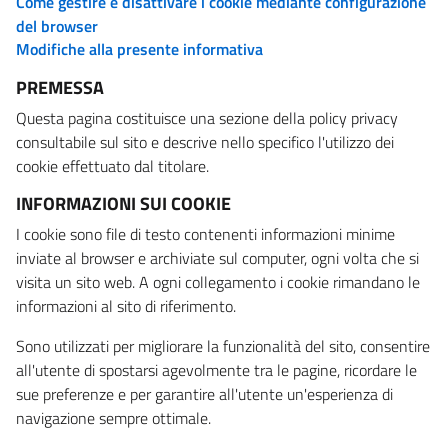
Come gestire e disattivare i cookie mediante configurazione
del browser
Modifiche alla presente informativa
PREMESSA
Questa pagina costituisce una sezione della policy privacy
consultabile sul sito e descrive nello specifico l'utilizzo dei
cookie effettuato dal titolare.
INFORMAZIONI SUI COOKIE
I cookie sono file di testo contenenti informazioni minime
inviate al browser e archiviate sul computer, ogni volta che si
visita un sito web. A ogni collegamento i cookie rimandano le
informazioni al sito di riferimento.
Sono utilizzati per migliorare la funzionalità del sito, consentire
all'utente di spostarsi agevolmente tra le pagine, ricordare le
sue preferenze e per garantire all'utente un'esperienza di
navigazione sempre ottimale.