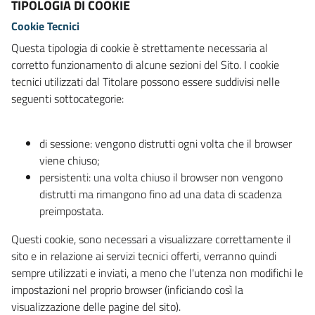
TIPOLOGIA DI COOKIE
Cookie Tecnici
Questa tipologia di cookie è strettamente necessaria al
corretto funzionamento di alcune sezioni del Sito. I cookie
tecnici utilizzati dal Titolare possono essere suddivisi nelle
seguenti sottocategorie:
di sessione: vengono distrutti ogni volta che il browser
viene chiuso;
persistenti: una volta chiuso il browser non vengono
distrutti ma rimangono fino ad una data di scadenza
preimpostata.
Questi cookie, sono necessari a visualizzare correttamente il
sito e in relazione ai servizi tecnici offerti, verranno quindi
sempre utilizzati e inviati, a meno che l'utenza non modifichi le
impostazioni nel proprio browser (inficiando così la
visualizzazione delle pagine del sito).