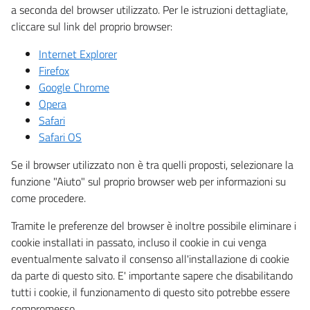
a seconda del browser utilizzato. Per le istruzioni dettagliate,
cliccare sul link del proprio browser:
Internet Explorer
Firefox
Google Chrome
Opera
Safari
Safari OS
Se il browser utilizzato non è tra quelli proposti, selezionare la
funzione "Aiuto" sul proprio browser web per informazioni su
come procedere.
Tramite le preferenze del browser è inoltre possibile eliminare i
cookie installati in passato, incluso il cookie in cui venga
eventualmente salvato il consenso all'installazione di cookie
da parte di questo sito. E' importante sapere che disabilitando
tutti i cookie, il funzionamento di questo sito potrebbe essere
compromesso.