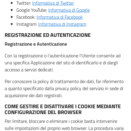
Twitter:
Informativa di Twitter
Google YouTube:
Informativa di Google
Facebook:
Informativa di Facebook
Instagram:
Informativa di Instagram
REGISTRAZIONE ED AUTENTICAZIONE
Registrazione e Autenticazione
Con la registrazione o l'autenticazione l'Utente consente ad
una specifica Applicazione del sito di identificarlo e di dargli
accesso a servizi dedicati.
Per conoscere la policy di trattamento dei dati, far riferimento
a quanto specificato dalla privacy policy del servizio in sede di
acquisizione dei dati registrati.
COME GESTIRE E DISATTIVARE I COOKIE MEDIANTE
CONFIGURAZIONE DEL BROWSER
Per limitare, bloccare o eliminare i cookie basta intervenire
sulle impostazioni del proprio web browser. La procedura varia