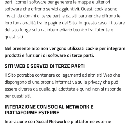
parti (come i software per generare le mappe e ulteriori
software che offrono servizi aggiuntivi). Questi cookie sono
inviati da domini di terze parti e da siti partner che offrono le
loro funzionalità tra le pagine del Sito. In questo caso il titolare
del sito funge solo da intermediario tecnico fra l'utente e
questi siti.
Nel presente Sito non vengono utilizzati cookie per integrare
prodotti e funzioni di software di terze parti.
SITI WEB E SERVIZI DI TERZE PARTI
Il Sito potrebbe contenere collegamenti ad altri siti Web che
dispongono di una propria informativa sulla privacy che può
essere diversa da quella qui adottata e quindi non si risponde
per questi siti.
INTERAZIONE CON SOCIAL NETWORK E
PIATTAFORME ESTERNE
Interazione con Social Network e piattaforme esterne