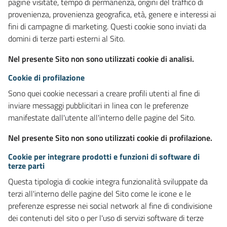
pagine visitate, tempo di permanenza, origini del traffico di
provenienza, provenienza geografica, età, genere e interessi ai
fini di campagne di marketing. Questi cookie sono inviati da
domini di terze parti esterni al Sito.
Nel presente Sito non sono utilizzati cookie di analisi.
Cookie di profilazione
Sono quei cookie necessari a creare profili utenti al fine di
inviare messaggi pubblicitari in linea con le preferenze
manifestate dall'utente all'interno delle pagine del Sito.
Nel presente Sito non sono utilizzati cookie di profilazione.
Cookie per integrare prodotti e funzioni di software di
terze parti
Questa tipologia di cookie integra funzionalità sviluppate da
terzi all'interno delle pagine del Sito come le icone e le
preferenze espresse nei social network al fine di condivisione
dei contenuti del sito o per l'uso di servizi software di terze