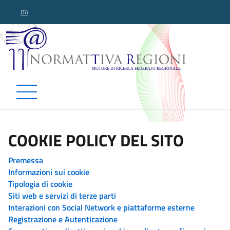
ITA
Normattiva Regioni - Motor
COOKIE POLICY DEL SITO
Premessa
Informazioni sui cookie
Tipologia di cookie
Siti web e servizi di terze parti
Interazioni con Social Network e piattaforme esterne
Registrazione e Autenticazione