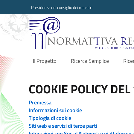
Presidenza del consiglio dei ministri
Normattiva Region
Il Progetto
Ricerca Semplice
Rice
current
COOKIE POLICY DEL 
Premessa
Informazioni sui cookie
Tipologia di cookie
Siti web e servizi di terze parti
Interazioni con Social Network e piattaforme 