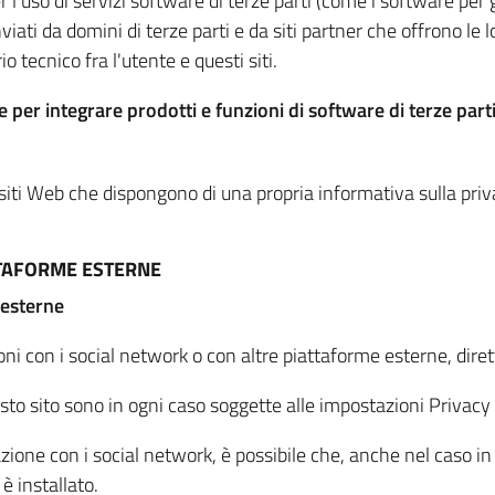
per l'uso di servizi software di terze parti (come i software pe
viati da domini di terze parti e da siti partner che offrono le l
io tecnico fra l'utente e questi siti.
 per integrare prodotti e funzioni di software di terze parti
 siti Web che dispongono di una propria informativa sulla pri
TTAFORME ESTERNE
 esterne
oni con i social network o con altre piattaforme esterne, dire
esto sito sono in ogni caso soggette alle impostazioni Privacy 
azione con i social network, è possibile che, anche nel caso in c
 è installato.