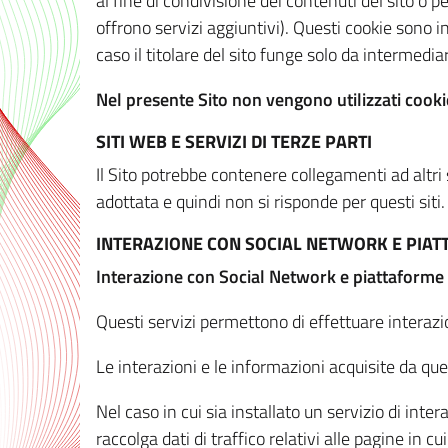
al fine di condivisione dei contenuti del sito o 
offrono servizi aggiuntivi). Questi cookie sono in
caso il titolare del sito funge solo da intermediar
Nel presente Sito non vengono utilizzati cookie
SITI WEB E SERVIZI DI TERZE PARTI
Il Sito potrebbe contenere collegamenti ad altri
adottata e quindi non si risponde per questi siti.
INTERAZIONE CON SOCIAL NETWORK E PIA
Interazione con Social Network e piattaforme
Questi servizi permettono di effettuare interazi
Le interazioni e le informazioni acquisite da qu
Nel caso in cui sia installato un servizio di inter
raccolga dati di traffico relativi alle pagine in cui