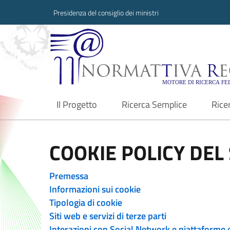
Presidenza del consiglio dei ministri
Normattiva Region
Il Progetto
Ricerca Semplice
Rice
current
COOKIE POLICY DEL 
Premessa
Informazioni sui cookie
Tipologia di cookie
Siti web e servizi di terze parti
Interazioni con Social Network e piattaforme 