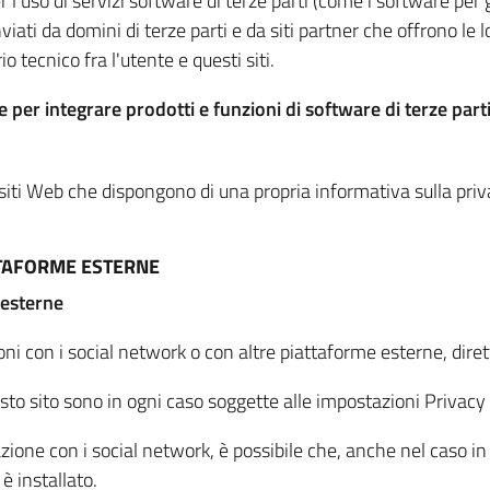
per l'uso di servizi software di terze parti (come i software pe
viati da domini di terze parti e da siti partner che offrono le l
io tecnico fra l'utente e questi siti.
 per integrare prodotti e funzioni di software di terze parti
 siti Web che dispongono di una propria informativa sulla pri
TTAFORME ESTERNE
 esterne
oni con i social network o con altre piattaforme esterne, dire
esto sito sono in ogni caso soggette alle impostazioni Privacy 
azione con i social network, è possibile che, anche nel caso in c
 è installato.