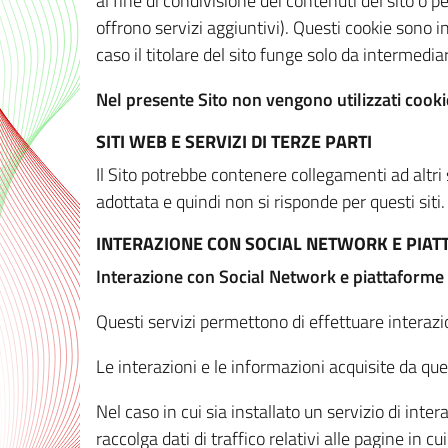
al fine di condivisione dei contenuti del sito o 
offrono servizi aggiuntivi). Questi cookie sono in
caso il titolare del sito funge solo da intermediar
Nel presente Sito non vengono utilizzati cookie
SITI WEB E SERVIZI DI TERZE PARTI
Il Sito potrebbe contenere collegamenti ad altri
adottata e quindi non si risponde per questi siti.
INTERAZIONE CON SOCIAL NETWORK E PIA
Interazione con Social Network e piattaforme
Questi servizi permettono di effettuare interazi
Le interazioni e le informazioni acquisite da qu
Nel caso in cui sia installato un servizio di inter
raccolga dati di traffico relativi alle pagine in cui