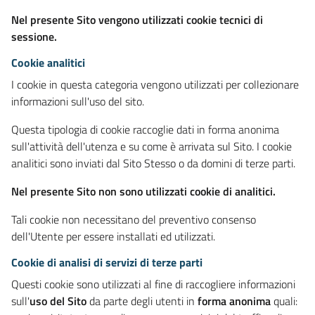
Nel presente Sito vengono utilizzati cookie tecnici di
sessione.
Cookie analitici
I cookie in questa categoria vengono utilizzati per collezionare
informazioni sull'uso del sito.
Questa tipologia di cookie raccoglie dati in forma anonima
sull'attività dell'utenza e su come è arrivata sul Sito. I cookie
analitici sono inviati dal Sito Stesso o da domini di terze parti.
Nel presente Sito non sono utilizzati cookie di analitici.
Tali cookie non necessitano del preventivo consenso
dell'Utente per essere installati ed utilizzati.
Cookie di analisi di servizi di terze parti
Questi cookie sono utilizzati al fine di raccogliere informazioni
sull'
uso del Sito
da parte degli utenti in
forma anonima
quali: