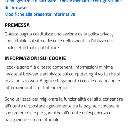
Come gestire e disattivare i cookie mediante configurazione
del browser
Modifiche alla presente informativa
PREMESSA
Questa pagina costituisce una sezione della policy privacy
consultabile sul sito e descrive nello specifico l'utilizzo dei
cookie effettuato dal titolare.
INFORMAZIONI SUI COOKIE
I cookie sono file di testo contenenti informazioni minime
inviate al browser e archiviate sul computer, ogni volta che si
visita un sito web. A ogni collegamento i cookie rimandano le
informazioni al sito di riferimento.
Sono utilizzati per migliorare la funzionalità del sito, consentire
all'utente di spostarsi agevolmente tra le pagine, ricordare le
sue preferenze e per garantire all'utente un'esperienza di
navigazione sempre ottimale.