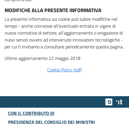
MODIFICHE ALLA PRESENTE INFORMATIVA
La presente Informativa sui cookie può subire modifiche nel
tempo - anche connesse all'eventuale entrata in vigore di
nuove normative di settore, all'aggiornamento o erogazione di
nuovi servizi ovvero ad intervenute innovazioni tecnologiche -
per cui ti invitiamo a consultare periodicamente questa pagina.
Ultimo aggiornamento 22 maggio 2018
Cookie Policy (pdf)
Team Dig
Des
CON IL CONTRIBUTO DI
PRESIDENZA DEL CONSIGLIO DEI MINISTRI