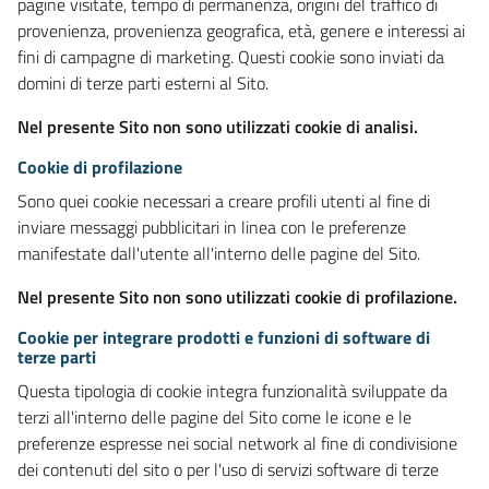
pagine visitate, tempo di permanenza, origini del traffico di
provenienza, provenienza geografica, età, genere e interessi ai
fini di campagne di marketing. Questi cookie sono inviati da
domini di terze parti esterni al Sito.
Nel presente Sito non sono utilizzati cookie di analisi.
Cookie di profilazione
Sono quei cookie necessari a creare profili utenti al fine di
inviare messaggi pubblicitari in linea con le preferenze
manifestate dall'utente all'interno delle pagine del Sito.
Nel presente Sito non sono utilizzati cookie di profilazione.
Cookie per integrare prodotti e funzioni di software di
terze parti
Questa tipologia di cookie integra funzionalità sviluppate da
terzi all'interno delle pagine del Sito come le icone e le
preferenze espresse nei social network al fine di condivisione
dei contenuti del sito o per l'uso di servizi software di terze