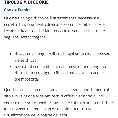
TIPOLOGIA DI COOKIE
Cookie Tecnici
Questa tipologia di cookie è strettamente necessaria al
corretto funzionamento di alcune sezioni del Sito. I cookie
tecnici utilizzati dal Titolare possono essere suddivisi nelle
seguenti sottocategorie:
di sessione: vengono distrutti ogni volta che il browser
viene chiuso;
persistenti: una volta chiuso il browser non vengono
distrutti ma rimangono fino ad una data di scadenza
preimpostata.
Questi cookie, sono necessari a visualizzare correttamente il
sito e in relazione ai servizi tecnici offerti, verranno quindi
sempre utilizzati e inviati, a meno che l'utenza non modifichi le
impostazioni nel proprio browser (inficiando così la
visualizzazione delle pagine del sito).