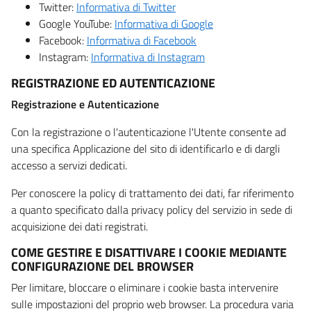
Twitter:
Informativa di Twitter
Google YouTube:
Informativa di Google
Facebook:
Informativa di Facebook
Instagram:
Informativa di Instagram
REGISTRAZIONE ED AUTENTICAZIONE
Registrazione e Autenticazione
Con la registrazione o l'autenticazione l'Utente consente ad
una specifica Applicazione del sito di identificarlo e di dargli
accesso a servizi dedicati.
Per conoscere la policy di trattamento dei dati, far riferimento
a quanto specificato dalla privacy policy del servizio in sede di
acquisizione dei dati registrati.
COME GESTIRE E DISATTIVARE I COOKIE MEDIANTE
CONFIGURAZIONE DEL BROWSER
Per limitare, bloccare o eliminare i cookie basta intervenire
sulle impostazioni del proprio web browser. La procedura varia