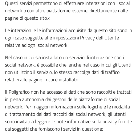
Questi servizi permettono di effettuare interazioni con i social
network o con altre piattaforme esterne, direttamente dalle
pagine di questo sito.<
Le interazioni e le informazioni acquisite da questo sito sono in
ogni caso soggette alle impostazioni Privacy dell'Utente
relative ad ogni social network.
Nel caso in cui sia installato un servizio di interazione con i
social network, è possibile che, anche nel caso in cui gli Utenti
non utilizzino il servizio, lo stesso raccolga dati di traffico
relativi alle pagine in cui è installato.
Il Poligrafico non ha accesso ai dati che sono raccolti e trattati
in piena autonomia dai gestori delle piattaforme di social
network. Per maggiori informazioni sulle logiche e le modalità
di trattamento dei dati raccolti dai social network, gli utenti
sono invitati a leggere le note informative sulla privacy fornite
dai soggetti che forniscono i servizi in questione: