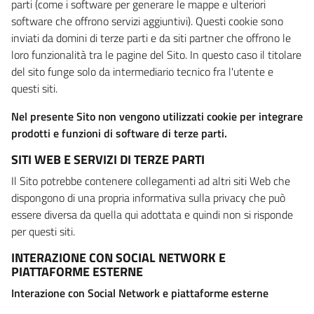
parti (come i software per generare le mappe e ulteriori
software che offrono servizi aggiuntivi). Questi cookie sono
inviati da domini di terze parti e da siti partner che offrono le
loro funzionalità tra le pagine del Sito. In questo caso il titolare
del sito funge solo da intermediario tecnico fra l'utente e
questi siti.
Nel presente Sito non vengono utilizzati cookie per integrare
prodotti e funzioni di software di terze parti.
SITI WEB E SERVIZI DI TERZE PARTI
Il Sito potrebbe contenere collegamenti ad altri siti Web che
dispongono di una propria informativa sulla privacy che può
essere diversa da quella qui adottata e quindi non si risponde
per questi siti.
INTERAZIONE CON SOCIAL NETWORK E
PIATTAFORME ESTERNE
Interazione con Social Network e piattaforme esterne