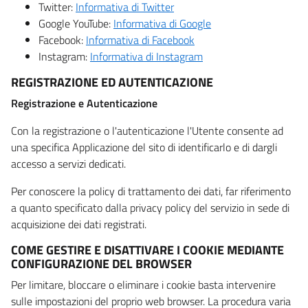
Twitter:
Informativa di Twitter
Google YouTube:
Informativa di Google
Facebook:
Informativa di Facebook
Instagram:
Informativa di Instagram
REGISTRAZIONE ED AUTENTICAZIONE
Registrazione e Autenticazione
Con la registrazione o l'autenticazione l'Utente consente ad
una specifica Applicazione del sito di identificarlo e di dargli
accesso a servizi dedicati.
Per conoscere la policy di trattamento dei dati, far riferimento
a quanto specificato dalla privacy policy del servizio in sede di
acquisizione dei dati registrati.
COME GESTIRE E DISATTIVARE I COOKIE MEDIANTE
CONFIGURAZIONE DEL BROWSER
Per limitare, bloccare o eliminare i cookie basta intervenire
sulle impostazioni del proprio web browser. La procedura varia