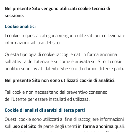
Nel presente Sito vengono utilizzati cookie tecnici di
sessione.
Cookie analitici
I cookie in questa categoria vengono utilizzati per collezionare
informazioni sull'uso del sito.
Questa tipologia di cookie raccoglie dati in forma anonima
sull'attività dell'utenza e su come è arrivata sul Sito. I cookie
analitici sono inviati dal Sito Stesso o da domini di terze parti.
Nel presente Sito non sono utilizzati cookie di analitici.
Tali cookie non necessitano del preventivo consenso
dell'Utente per essere installati ed utilizzati.
Cookie di analisi di servizi di terze parti
Questi cookie sono utilizzati al fine di raccogliere informazioni
sull'
uso del Sito
da parte degli utenti in
forma anonima
quali: