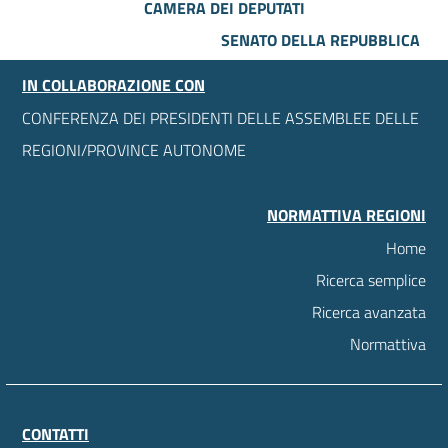
CAMERA DEI DEPUTATI
SENATO DELLA REPUBBLICA
IN COLLABORAZIONE CON
CONFERENZA DEI PRESIDENTI DELLE ASSEMBLEE DELLE
REGIONI/PROVINCE AUTONOME
NORMATTIVA REGIONI
Home
Ricerca semplice
Ricerca avanzata
Normattiva
CONTATTI