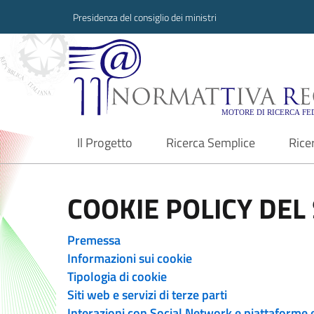
Presidenza del consiglio dei ministri
Normattiva Region
Il Progetto
Ricerca Semplice
Rice
current
COOKIE POLICY DEL 
Premessa
Informazioni sui cookie
Tipologia di cookie
Siti web e servizi di terze parti
Interazioni con Social Network e piattaforme 