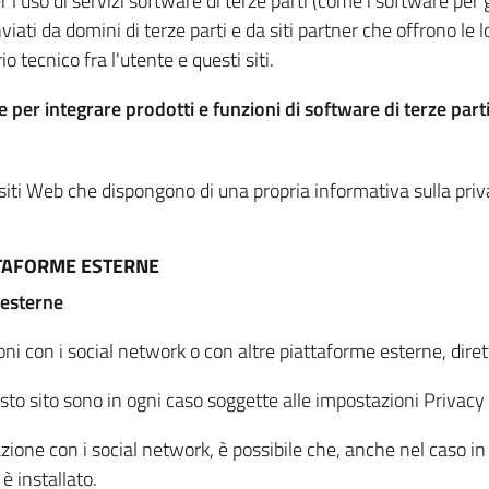
per l'uso di servizi software di terze parti (come i software pe
viati da domini di terze parti e da siti partner che offrono le l
io tecnico fra l'utente e questi siti.
 per integrare prodotti e funzioni di software di terze parti
 siti Web che dispongono di una propria informativa sulla pri
TTAFORME ESTERNE
 esterne
oni con i social network o con altre piattaforme esterne, dire
esto sito sono in ogni caso soggette alle impostazioni Privacy 
azione con i social network, è possibile che, anche nel caso in c
 è installato.