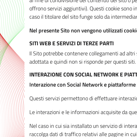
al fine di condivisione dei contenuti del sito o 
offrono servizi aggiuntivi). Questi cookie sono in
caso il titolare del sito funge solo da intermediar
Nel presente Sito non vengono utilizzati cookie
SITI WEB E SERVIZI DI TERZE PARTI
Il Sito potrebbe contenere collegamenti ad altri
adottata e quindi non si risponde per questi siti.
INTERAZIONE CON SOCIAL NETWORK E PIA
Interazione con Social Network e piattaforme
Questi servizi permettono di effettuare interazi
Le interazioni e le informazioni acquisite da qu
Nel caso in cui sia installato un servizio di inter
raccolga dati di traffico relativi alle pagine in cui