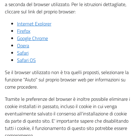
a seconda del browser utilizzato. Per le istruzioni dettagliate,
cliccare sul link del proprio browser:
Internet Explorer
Firefox
Google Chrome
Opera
Safari
Safari OS
Se il browser utilizzato non è tra quelli proposti, selezionare la
funzione "Aiuto" sul proprio browser web per informazioni su
come procedere.
Tramite le preferenze del browser è inoltre possibile eliminare i
cookie installati in passato, incluso il cookie in cui venga
eventualmente salvato il consenso all'installazione di cookie
da parte di questo sito. E' importante sapere che disabilitando
tutti i cookie, il funzionamento di questo sito potrebbe essere
compromesso.