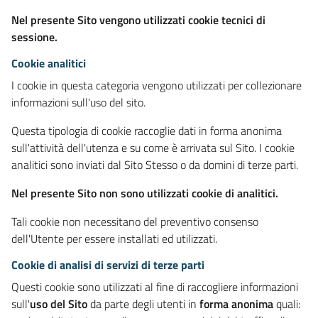
Nel presente Sito vengono utilizzati cookie tecnici di
sessione.
Cookie analitici
I cookie in questa categoria vengono utilizzati per collezionare
informazioni sull'uso del sito.
Questa tipologia di cookie raccoglie dati in forma anonima
sull'attività dell'utenza e su come è arrivata sul Sito. I cookie
analitici sono inviati dal Sito Stesso o da domini di terze parti.
Nel presente Sito non sono utilizzati cookie di analitici.
Tali cookie non necessitano del preventivo consenso
dell'Utente per essere installati ed utilizzati.
Cookie di analisi di servizi di terze parti
Questi cookie sono utilizzati al fine di raccogliere informazioni
sull'
uso del Sito
da parte degli utenti in
forma anonima
quali: