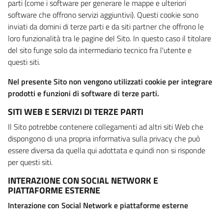
parti (come i software per generare le mappe e ulteriori
software che offrono servizi aggiuntivi). Questi cookie sono
inviati da domini di terze parti e da siti partner che offrono le
loro funzionalità tra le pagine del Sito. In questo caso il titolare
del sito funge solo da intermediario tecnico fra l'utente e
questi siti.
Nel presente Sito non vengono utilizzati cookie per integrare
prodotti e funzioni di software di terze parti.
SITI WEB E SERVIZI DI TERZE PARTI
Il Sito potrebbe contenere collegamenti ad altri siti Web che
dispongono di una propria informativa sulla privacy che può
essere diversa da quella qui adottata e quindi non si risponde
per questi siti.
INTERAZIONE CON SOCIAL NETWORK E
PIATTAFORME ESTERNE
Interazione con Social Network e piattaforme esterne