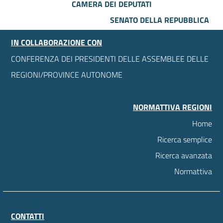
CAMERA DEI DEPUTATI
SENATO DELLA REPUBBLICA
IN COLLABORAZIONE CON
CONFERENZA DEI PRESIDENTI DELLE ASSEMBLEE DELLE
REGIONI/PROVINCE AUTONOME
NORMATTIVA REGIONI
Home
Ricerca semplice
Ricerca avanzata
Normattiva
CONTATTI