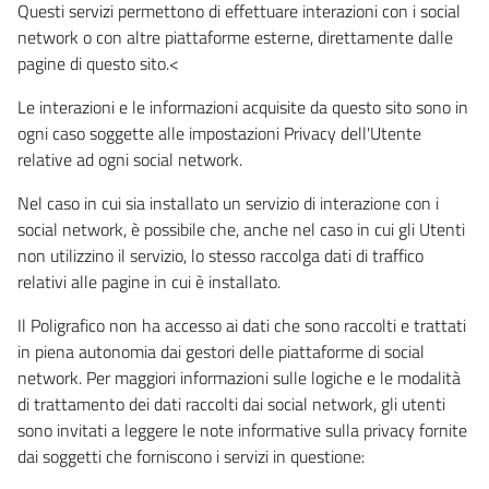
Questi servizi permettono di effettuare interazioni con i social
network o con altre piattaforme esterne, direttamente dalle
pagine di questo sito.<
Le interazioni e le informazioni acquisite da questo sito sono in
ogni caso soggette alle impostazioni Privacy dell'Utente
relative ad ogni social network.
Nel caso in cui sia installato un servizio di interazione con i
social network, è possibile che, anche nel caso in cui gli Utenti
non utilizzino il servizio, lo stesso raccolga dati di traffico
relativi alle pagine in cui è installato.
Il Poligrafico non ha accesso ai dati che sono raccolti e trattati
in piena autonomia dai gestori delle piattaforme di social
network. Per maggiori informazioni sulle logiche e le modalità
di trattamento dei dati raccolti dai social network, gli utenti
sono invitati a leggere le note informative sulla privacy fornite
dai soggetti che forniscono i servizi in questione: