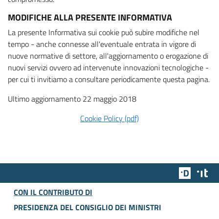
MODIFICHE ALLA PRESENTE INFORMATIVA
La presente Informativa sui cookie può subire modifiche nel
tempo - anche connesse all'eventuale entrata in vigore di
nuove normative di settore, all'aggiornamento o erogazione di
nuovi servizi ovvero ad intervenute innovazioni tecnologiche -
per cui ti invitiamo a consultare periodicamente questa pagina.
Ultimo aggiornamento 22 maggio 2018
Cookie Policy (pdf)
Team Dig
Des
CON IL CONTRIBUTO DI
PRESIDENZA DEL CONSIGLIO DEI MINISTRI