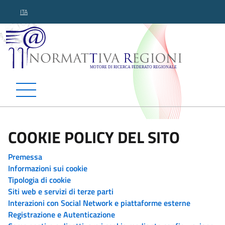
ITA
Normattiva Regioni - Motor
COOKIE POLICY DEL SITO
Premessa
Informazioni sui cookie
Tipologia di cookie
Siti web e servizi di terze parti
Interazioni con Social Network e piattaforme esterne
Registrazione e Autenticazione