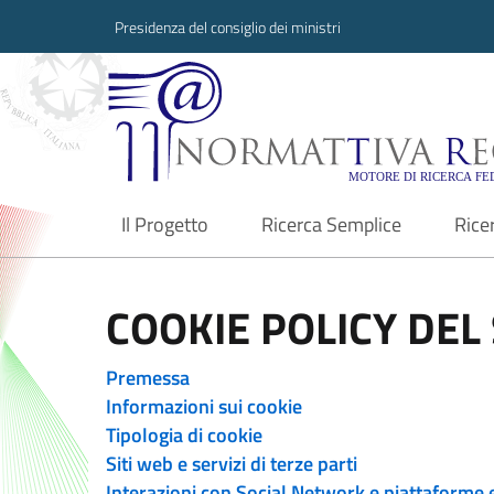
Presidenza del consiglio dei ministri
Normattiva Region
Il Progetto
Ricerca Semplice
Rice
current
COOKIE POLICY DEL 
Premessa
Informazioni sui cookie
Tipologia di cookie
Siti web e servizi di terze parti
Interazioni con Social Network e piattaforme 