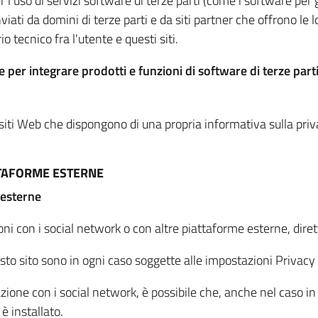
per l'uso di servizi software di terze parti (come i software pe
viati da domini di terze parti e da siti partner che offrono le l
io tecnico fra l'utente e questi siti.
 per integrare prodotti e funzioni di software di terze parti
 siti Web che dispongono di una propria informativa sulla pri
TTAFORME ESTERNE
 esterne
oni con i social network o con altre piattaforme esterne, dire
esto sito sono in ogni caso soggette alle impostazioni Privacy 
azione con i social network, è possibile che, anche nel caso in c
 è installato.