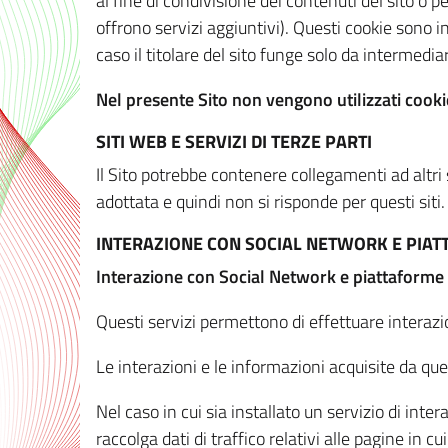
al fine di condivisione dei contenuti del sito o 
offrono servizi aggiuntivi). Questi cookie sono in
caso il titolare del sito funge solo da intermediar
Nel presente Sito non vengono utilizzati cookie
SITI WEB E SERVIZI DI TERZE PARTI
Il Sito potrebbe contenere collegamenti ad altri
adottata e quindi non si risponde per questi siti.
INTERAZIONE CON SOCIAL NETWORK E PIA
Interazione con Social Network e piattaforme
Questi servizi permettono di effettuare interazi
Le interazioni e le informazioni acquisite da qu
Nel caso in cui sia installato un servizio di inter
raccolga dati di traffico relativi alle pagine in cui