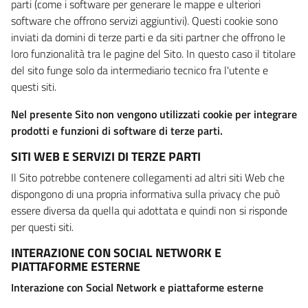
parti (come i software per generare le mappe e ulteriori
software che offrono servizi aggiuntivi). Questi cookie sono
inviati da domini di terze parti e da siti partner che offrono le
loro funzionalità tra le pagine del Sito. In questo caso il titolare
del sito funge solo da intermediario tecnico fra l'utente e
questi siti.
Nel presente Sito non vengono utilizzati cookie per integrare
prodotti e funzioni di software di terze parti.
SITI WEB E SERVIZI DI TERZE PARTI
Il Sito potrebbe contenere collegamenti ad altri siti Web che
dispongono di una propria informativa sulla privacy che può
essere diversa da quella qui adottata e quindi non si risponde
per questi siti.
INTERAZIONE CON SOCIAL NETWORK E
PIATTAFORME ESTERNE
Interazione con Social Network e piattaforme esterne