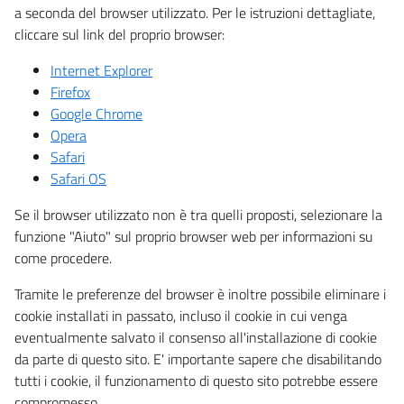
a seconda del browser utilizzato. Per le istruzioni dettagliate,
cliccare sul link del proprio browser:
Internet Explorer
Firefox
Google Chrome
Opera
Safari
Safari OS
Se il browser utilizzato non è tra quelli proposti, selezionare la
funzione "Aiuto" sul proprio browser web per informazioni su
come procedere.
Tramite le preferenze del browser è inoltre possibile eliminare i
cookie installati in passato, incluso il cookie in cui venga
eventualmente salvato il consenso all'installazione di cookie
da parte di questo sito. E' importante sapere che disabilitando
tutti i cookie, il funzionamento di questo sito potrebbe essere
compromesso.