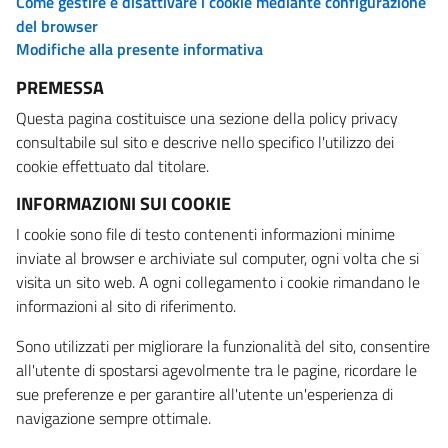
Come gestire e disattivare i cookie mediante configurazione
del browser
Modifiche alla presente informativa
PREMESSA
Questa pagina costituisce una sezione della policy privacy
consultabile sul sito e descrive nello specifico l'utilizzo dei
cookie effettuato dal titolare.
INFORMAZIONI SUI COOKIE
I cookie sono file di testo contenenti informazioni minime
inviate al browser e archiviate sul computer, ogni volta che si
visita un sito web. A ogni collegamento i cookie rimandano le
informazioni al sito di riferimento.
Sono utilizzati per migliorare la funzionalità del sito, consentire
all'utente di spostarsi agevolmente tra le pagine, ricordare le
sue preferenze e per garantire all'utente un'esperienza di
navigazione sempre ottimale.