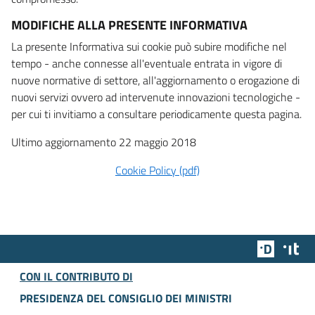
MODIFICHE ALLA PRESENTE INFORMATIVA
La presente Informativa sui cookie può subire modifiche nel
tempo - anche connesse all'eventuale entrata in vigore di
nuove normative di settore, all'aggiornamento o erogazione di
nuovi servizi ovvero ad intervenute innovazioni tecnologiche -
per cui ti invitiamo a consultare periodicamente questa pagina.
Ultimo aggiornamento 22 maggio 2018
Cookie Policy (pdf)
Team Dig
Des
CON IL CONTRIBUTO DI
PRESIDENZA DEL CONSIGLIO DEI MINISTRI