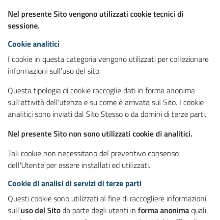
Nel presente Sito vengono utilizzati cookie tecnici di
sessione.
Cookie analitici
I cookie in questa categoria vengono utilizzati per collezionare
informazioni sull'uso del sito.
Questa tipologia di cookie raccoglie dati in forma anonima
sull'attività dell'utenza e su come è arrivata sul Sito. I cookie
analitici sono inviati dal Sito Stesso o da domini di terze parti.
Nel presente Sito non sono utilizzati cookie di analitici.
Tali cookie non necessitano del preventivo consenso
dell'Utente per essere installati ed utilizzati.
Cookie di analisi di servizi di terze parti
Questi cookie sono utilizzati al fine di raccogliere informazioni
sull'
uso del Sito
da parte degli utenti in
forma anonima
quali: