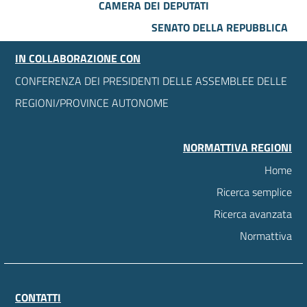
CAMERA DEI DEPUTATI
SENATO DELLA REPUBBLICA
IN COLLABORAZIONE CON
CONFERENZA DEI PRESIDENTI DELLE ASSEMBLEE DELLE
REGIONI/PROVINCE AUTONOME
NORMATTIVA REGIONI
Home
Ricerca semplice
Ricerca avanzata
Normattiva
CONTATTI