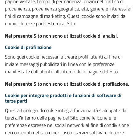
pagine visitate, tempo di permanenza, origini del traffico di
provenienza, provenienza geografica, età, genere e interessi ai
fini di campagne di marketing. Questi cookie sono inviati da
domini di terze parti esterni al Sito.
Nel presente Sito non sono utilizzati cookie di analisi.
Cookie di profilazione
Sono quei cookie necessari a creare profili utenti al fine di
inviare messaggi pubblicitari in linea con le preferenze
manifestate dall'utente all'interno delle pagine del Sito.
Nel presente Sito non sono utilizzati cookie di profilazione.
Cookie per integrare prodotti e funzioni di software di
terze parti
Questa tipologia di cookie integra funzionalità sviluppate da
terzi all'interno delle pagine del Sito come le icone e le
preferenze espresse nei social network al fine di condivisione
dei contenuti del sito o per l'uso di servizi software di terze