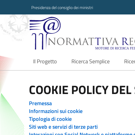
Presidenza del consiglio dei ministri
Normattiva Region
Il Progetto
Ricerca Semplice
Rice
current
COOKIE POLICY DEL 
Premessa
Informazioni sui cookie
Tipologia di cookie
Siti web e servizi di terze parti
Interazioni con Social Network e piattaforme 