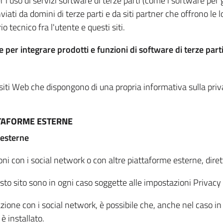
per l'uso di servizi software di terze parti (come i software pe
viati da domini di terze parti e da siti partner che offrono le l
io tecnico fra l'utente e questi siti.
 per integrare prodotti e funzioni di software di terze parti
 siti Web che dispongono di una propria informativa sulla pri
TTAFORME ESTERNE
 esterne
oni con i social network o con altre piattaforme esterne, dire
esto sito sono in ogni caso soggette alle impostazioni Privacy 
azione con i social network, è possibile che, anche nel caso in c
 è installato.