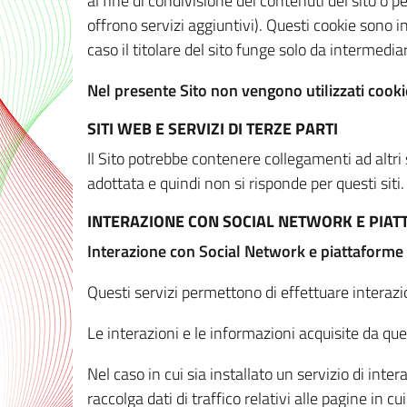
al fine di condivisione dei contenuti del sito o 
offrono servizi aggiuntivi). Questi cookie sono in
caso il titolare del sito funge solo da intermediar
Nel presente Sito non vengono utilizzati cookie
SITI WEB E SERVIZI DI TERZE PARTI
Il Sito potrebbe contenere collegamenti ad altri
adottata e quindi non si risponde per questi siti.
INTERAZIONE CON SOCIAL NETWORK E PIA
Interazione con Social Network e piattaforme
Questi servizi permettono di effettuare interazi
Le interazioni e le informazioni acquisite da qu
Nel caso in cui sia installato un servizio di inter
raccolga dati di traffico relativi alle pagine in cui