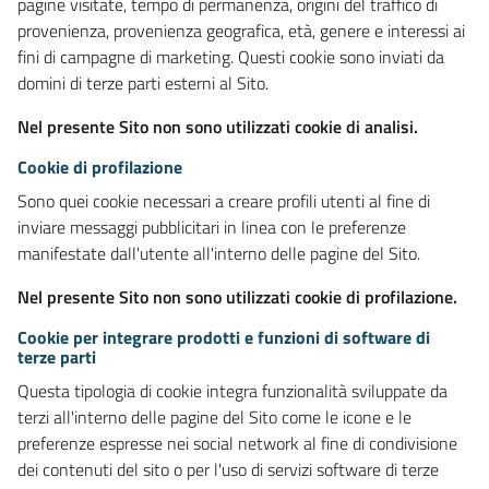
pagine visitate, tempo di permanenza, origini del traffico di
provenienza, provenienza geografica, età, genere e interessi ai
fini di campagne di marketing. Questi cookie sono inviati da
domini di terze parti esterni al Sito.
Nel presente Sito non sono utilizzati cookie di analisi.
Cookie di profilazione
Sono quei cookie necessari a creare profili utenti al fine di
inviare messaggi pubblicitari in linea con le preferenze
manifestate dall'utente all'interno delle pagine del Sito.
Nel presente Sito non sono utilizzati cookie di profilazione.
Cookie per integrare prodotti e funzioni di software di
terze parti
Questa tipologia di cookie integra funzionalità sviluppate da
terzi all'interno delle pagine del Sito come le icone e le
preferenze espresse nei social network al fine di condivisione
dei contenuti del sito o per l'uso di servizi software di terze