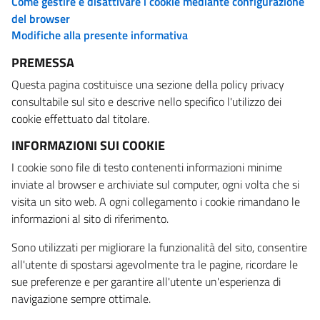
Come gestire e disattivare i cookie mediante configurazione
del browser
Modifiche alla presente informativa
PREMESSA
Questa pagina costituisce una sezione della policy privacy
consultabile sul sito e descrive nello specifico l'utilizzo dei
cookie effettuato dal titolare.
INFORMAZIONI SUI COOKIE
I cookie sono file di testo contenenti informazioni minime
inviate al browser e archiviate sul computer, ogni volta che si
visita un sito web. A ogni collegamento i cookie rimandano le
informazioni al sito di riferimento.
Sono utilizzati per migliorare la funzionalità del sito, consentire
all'utente di spostarsi agevolmente tra le pagine, ricordare le
sue preferenze e per garantire all'utente un'esperienza di
navigazione sempre ottimale.