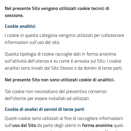
Nel presente Sito vengono utilizzati cookie tecnici di
sessione.
Cookie analitici
I cookie in questa categoria vengono utilizzati per collezionare
informazioni sull'uso del sito.
Questa tipologia di cookie raccoglie dati in forma anonima
sull'attività dell'utenza e su come è arrivata sul Sito. I cookie
analitici sono inviati dal Sito Stesso o da domini di terze parti.
Nel presente Sito non sono utilizzati cookie di analitici.
Tali cookie non necessitano del preventivo consenso
dell'Utente per essere installati ed utilizzati.
Cookie di analisi di servizi di terze parti
Questi cookie sono utilizzati al fine di raccogliere informazioni
sull'
uso del Sito
da parte degli utenti in
forma anonima
quali: