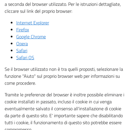
a seconda del browser utilizzato. Per le istruzioni dettagliate,
cliccare sul link del proprio browser:
Internet Explorer
Firefox
Google Chrome
Opera
Safari
Safari OS
Se il browser utilizzato non è tra quelli proposti, selezionare la
funzione "Aiuto" sul proprio browser web per informazioni su
come procedere.
Tramite le preferenze del browser è inoltre possibile eliminare i
cookie installati in passato, incluso il cookie in cui venga
eventualmente salvato il consenso all'installazione di cookie
da parte di questo sito. E' importante sapere che disabilitando
tutti i cookie, il funzionamento di questo sito potrebbe essere
compromesso.