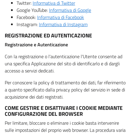
Twitter:
Informativa di Twitter
Google YouTube:
Informativa di Google
Facebook:
Informativa di Facebook
Instagram:
Informativa di Instagram
REGISTRAZIONE ED AUTENTICAZIONE
Registrazione e Autenticazione
Con la registrazione o l'autenticazione l'Utente consente ad
una specifica Applicazione del sito di identificarlo e di dargli
accesso a servizi dedicati.
Per conoscere la policy di trattamento dei dati, far riferimento
a quanto specificato dalla privacy policy del servizio in sede di
acquisizione dei dati registrati.
COME GESTIRE E DISATTIVARE I COOKIE MEDIANTE
CONFIGURAZIONE DEL BROWSER
Per limitare, bloccare o eliminare i cookie basta intervenire
sulle impostazioni del proprio web browser. La procedura varia