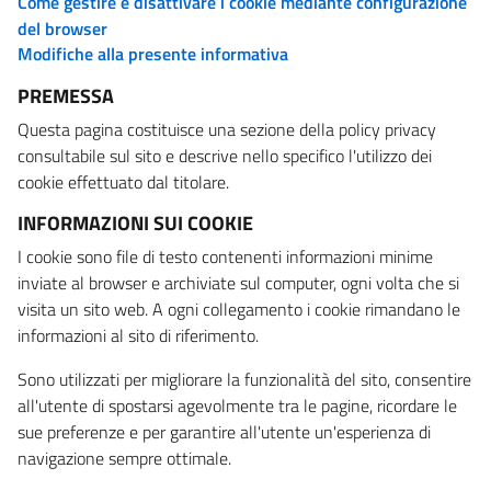
Come gestire e disattivare i cookie mediante configurazione
del browser
Modifiche alla presente informativa
PREMESSA
Questa pagina costituisce una sezione della policy privacy
consultabile sul sito e descrive nello specifico l'utilizzo dei
cookie effettuato dal titolare.
INFORMAZIONI SUI COOKIE
I cookie sono file di testo contenenti informazioni minime
inviate al browser e archiviate sul computer, ogni volta che si
visita un sito web. A ogni collegamento i cookie rimandano le
informazioni al sito di riferimento.
Sono utilizzati per migliorare la funzionalità del sito, consentire
all'utente di spostarsi agevolmente tra le pagine, ricordare le
sue preferenze e per garantire all'utente un'esperienza di
navigazione sempre ottimale.