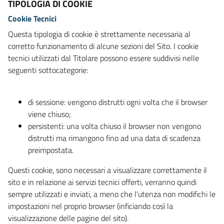
TIPOLOGIA DI COOKIE
Cookie Tecnici
Questa tipologia di cookie è strettamente necessaria al
corretto funzionamento di alcune sezioni del Sito. I cookie
tecnici utilizzati dal Titolare possono essere suddivisi nelle
seguenti sottocategorie:
di sessione: vengono distrutti ogni volta che il browser
viene chiuso;
persistenti: una volta chiuso il browser non vengono
distrutti ma rimangono fino ad una data di scadenza
preimpostata.
Questi cookie, sono necessari a visualizzare correttamente il
sito e in relazione ai servizi tecnici offerti, verranno quindi
sempre utilizzati e inviati, a meno che l'utenza non modifichi le
impostazioni nel proprio browser (inficiando così la
visualizzazione delle pagine del sito).