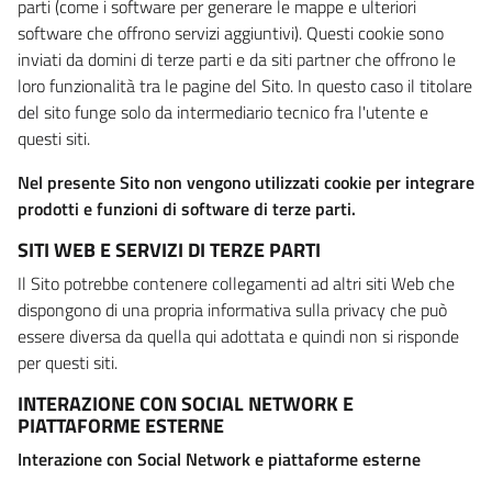
parti (come i software per generare le mappe e ulteriori
software che offrono servizi aggiuntivi). Questi cookie sono
inviati da domini di terze parti e da siti partner che offrono le
loro funzionalità tra le pagine del Sito. In questo caso il titolare
del sito funge solo da intermediario tecnico fra l'utente e
questi siti.
Nel presente Sito non vengono utilizzati cookie per integrare
prodotti e funzioni di software di terze parti.
SITI WEB E SERVIZI DI TERZE PARTI
Il Sito potrebbe contenere collegamenti ad altri siti Web che
dispongono di una propria informativa sulla privacy che può
essere diversa da quella qui adottata e quindi non si risponde
per questi siti.
INTERAZIONE CON SOCIAL NETWORK E
PIATTAFORME ESTERNE
Interazione con Social Network e piattaforme esterne