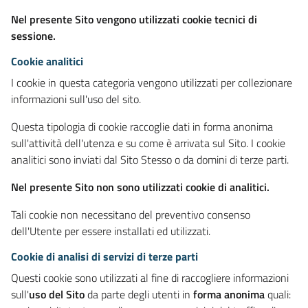
Nel presente Sito vengono utilizzati cookie tecnici di
sessione.
Cookie analitici
I cookie in questa categoria vengono utilizzati per collezionare
informazioni sull'uso del sito.
Questa tipologia di cookie raccoglie dati in forma anonima
sull'attività dell'utenza e su come è arrivata sul Sito. I cookie
analitici sono inviati dal Sito Stesso o da domini di terze parti.
Nel presente Sito non sono utilizzati cookie di analitici.
Tali cookie non necessitano del preventivo consenso
dell'Utente per essere installati ed utilizzati.
Cookie di analisi di servizi di terze parti
Questi cookie sono utilizzati al fine di raccogliere informazioni
sull'
uso del Sito
da parte degli utenti in
forma anonima
quali: