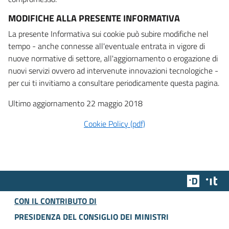
MODIFICHE ALLA PRESENTE INFORMATIVA
La presente Informativa sui cookie può subire modifiche nel
tempo - anche connesse all'eventuale entrata in vigore di
nuove normative di settore, all'aggiornamento o erogazione di
nuovi servizi ovvero ad intervenute innovazioni tecnologiche -
per cui ti invitiamo a consultare periodicamente questa pagina.
Ultimo aggiornamento 22 maggio 2018
Cookie Policy (pdf)
Team Dig
Des
CON IL CONTRIBUTO DI
PRESIDENZA DEL CONSIGLIO DEI MINISTRI