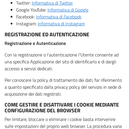
Twitter:
Informativa di Twitter
Google YouTube:
Informativa di Google
Facebook:
Informativa di Facebook
Instagram:
Informativa di Instagram
REGISTRAZIONE ED AUTENTICAZIONE
Registrazione e Autenticazione
Con la registrazione o l'autenticazione l'Utente consente ad
una specifica Applicazione del sito di identificarlo e di dargli
accesso a servizi dedicati.
Per conoscere la policy di trattamento dei dati, far riferimento
a quanto specificato dalla privacy policy del servizio in sede di
acquisizione dei dati registrati.
COME GESTIRE E DISATTIVARE I COOKIE MEDIANTE
CONFIGURAZIONE DEL BROWSER
Per limitare, bloccare o eliminare i cookie basta intervenire
sulle impostazioni del proprio web browser. La procedura varia