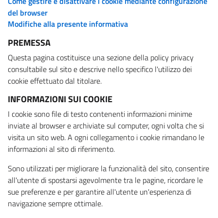
Come gestire e disattivare i cookie mediante configurazione
del browser
Modifiche alla presente informativa
PREMESSA
Questa pagina costituisce una sezione della policy privacy
consultabile sul sito e descrive nello specifico l'utilizzo dei
cookie effettuato dal titolare.
INFORMAZIONI SUI COOKIE
I cookie sono file di testo contenenti informazioni minime
inviate al browser e archiviate sul computer, ogni volta che si
visita un sito web. A ogni collegamento i cookie rimandano le
informazioni al sito di riferimento.
Sono utilizzati per migliorare la funzionalità del sito, consentire
all'utente di spostarsi agevolmente tra le pagine, ricordare le
sue preferenze e per garantire all'utente un'esperienza di
navigazione sempre ottimale.