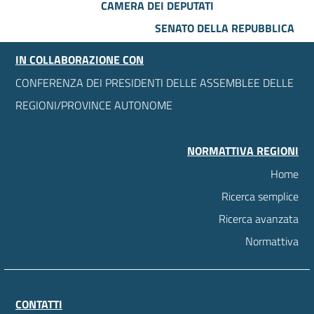
CAMERA DEI DEPUTATI
SENATO DELLA REPUBBLICA
IN COLLABORAZIONE CON
CONFERENZA DEI PRESIDENTI DELLE ASSEMBLEE DELLE
REGIONI/PROVINCE AUTONOME
NORMATTIVA REGIONI
Home
Ricerca semplice
Ricerca avanzata
Normattiva
CONTATTI