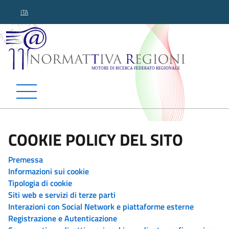
ITA
Normattiva Regioni - Motor
COOKIE POLICY DEL SITO
Premessa
Informazioni sui cookie
Tipologia di cookie
Siti web e servizi di terze parti
Interazioni con Social Network e piattaforme esterne
Registrazione e Autenticazione