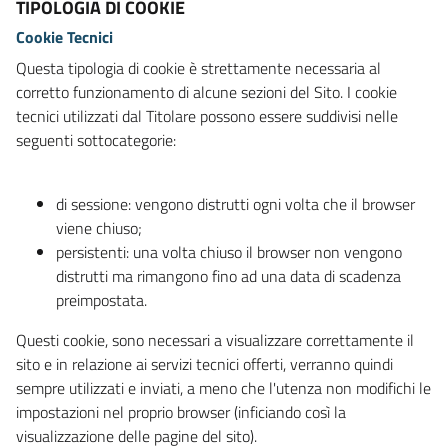
TIPOLOGIA DI COOKIE
Cookie Tecnici
Questa tipologia di cookie è strettamente necessaria al
corretto funzionamento di alcune sezioni del Sito. I cookie
tecnici utilizzati dal Titolare possono essere suddivisi nelle
seguenti sottocategorie:
di sessione: vengono distrutti ogni volta che il browser
viene chiuso;
persistenti: una volta chiuso il browser non vengono
distrutti ma rimangono fino ad una data di scadenza
preimpostata.
Questi cookie, sono necessari a visualizzare correttamente il
sito e in relazione ai servizi tecnici offerti, verranno quindi
sempre utilizzati e inviati, a meno che l'utenza non modifichi le
impostazioni nel proprio browser (inficiando così la
visualizzazione delle pagine del sito).