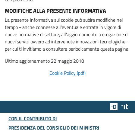
MODIFICHE ALLA PRESENTE INFORMATIVA
La presente Informativa sui cookie può subire modifiche nel
tempo - anche connesse all'eventuale entrata in vigore di
nuove normative di settore, all'aggiornamento o erogazione di
nuovi servizi ovvero ad intervenute innovazioni tecnologiche -
per cui ti invitiamo a consultare periodicamente questa pagina.
Ultimo aggiornamento 22 maggio 2018
Cookie Policy (pdf)
Team Dig
Des
CON IL CONTRIBUTO DI
PRESIDENZA DEL CONSIGLIO DEI MINISTRI