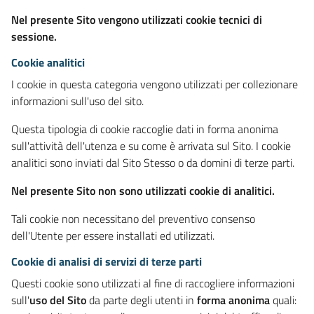
Nel presente Sito vengono utilizzati cookie tecnici di
sessione.
Cookie analitici
I cookie in questa categoria vengono utilizzati per collezionare
informazioni sull'uso del sito.
Questa tipologia di cookie raccoglie dati in forma anonima
sull'attività dell'utenza e su come è arrivata sul Sito. I cookie
analitici sono inviati dal Sito Stesso o da domini di terze parti.
Nel presente Sito non sono utilizzati cookie di analitici.
Tali cookie non necessitano del preventivo consenso
dell'Utente per essere installati ed utilizzati.
Cookie di analisi di servizi di terze parti
Questi cookie sono utilizzati al fine di raccogliere informazioni
sull'
uso del Sito
da parte degli utenti in
forma anonima
quali: