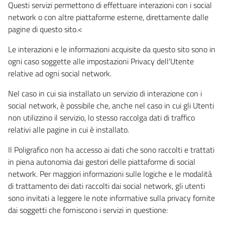
Questi servizi permettono di effettuare interazioni con i social
network o con altre piattaforme esterne, direttamente dalle
pagine di questo sito.<
Le interazioni e le informazioni acquisite da questo sito sono in
ogni caso soggette alle impostazioni Privacy dell'Utente
relative ad ogni social network.
Nel caso in cui sia installato un servizio di interazione con i
social network, è possibile che, anche nel caso in cui gli Utenti
non utilizzino il servizio, lo stesso raccolga dati di traffico
relativi alle pagine in cui è installato.
Il Poligrafico non ha accesso ai dati che sono raccolti e trattati
in piena autonomia dai gestori delle piattaforme di social
network. Per maggiori informazioni sulle logiche e le modalità
di trattamento dei dati raccolti dai social network, gli utenti
sono invitati a leggere le note informative sulla privacy fornite
dai soggetti che forniscono i servizi in questione: