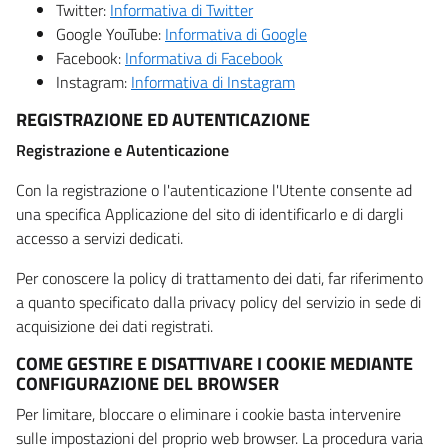
Twitter:
Informativa di Twitter
Google YouTube:
Informativa di Google
Facebook:
Informativa di Facebook
Instagram:
Informativa di Instagram
REGISTRAZIONE ED AUTENTICAZIONE
Registrazione e Autenticazione
Con la registrazione o l'autenticazione l'Utente consente ad
una specifica Applicazione del sito di identificarlo e di dargli
accesso a servizi dedicati.
Per conoscere la policy di trattamento dei dati, far riferimento
a quanto specificato dalla privacy policy del servizio in sede di
acquisizione dei dati registrati.
COME GESTIRE E DISATTIVARE I COOKIE MEDIANTE
CONFIGURAZIONE DEL BROWSER
Per limitare, bloccare o eliminare i cookie basta intervenire
sulle impostazioni del proprio web browser. La procedura varia