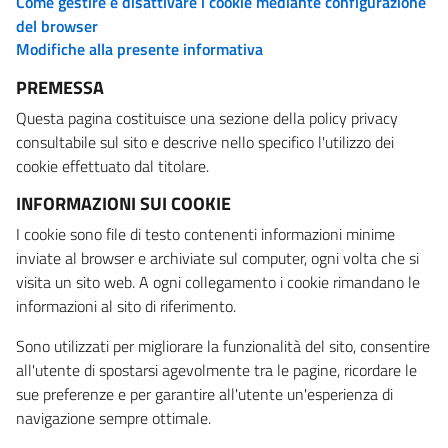
Come gestire e disattivare i cookie mediante configurazione
del browser
Modifiche alla presente informativa
PREMESSA
Questa pagina costituisce una sezione della policy privacy
consultabile sul sito e descrive nello specifico l'utilizzo dei
cookie effettuato dal titolare.
INFORMAZIONI SUI COOKIE
I cookie sono file di testo contenenti informazioni minime
inviate al browser e archiviate sul computer, ogni volta che si
visita un sito web. A ogni collegamento i cookie rimandano le
informazioni al sito di riferimento.
Sono utilizzati per migliorare la funzionalità del sito, consentire
all'utente di spostarsi agevolmente tra le pagine, ricordare le
sue preferenze e per garantire all'utente un'esperienza di
navigazione sempre ottimale.