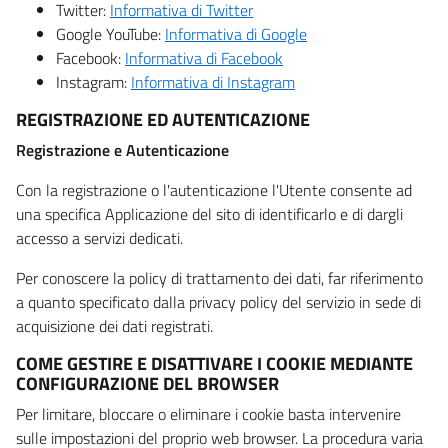
Twitter:
Informativa di Twitter
Google YouTube:
Informativa di Google
Facebook:
Informativa di Facebook
Instagram:
Informativa di Instagram
REGISTRAZIONE ED AUTENTICAZIONE
Registrazione e Autenticazione
Con la registrazione o l'autenticazione l'Utente consente ad
una specifica Applicazione del sito di identificarlo e di dargli
accesso a servizi dedicati.
Per conoscere la policy di trattamento dei dati, far riferimento
a quanto specificato dalla privacy policy del servizio in sede di
acquisizione dei dati registrati.
COME GESTIRE E DISATTIVARE I COOKIE MEDIANTE
CONFIGURAZIONE DEL BROWSER
Per limitare, bloccare o eliminare i cookie basta intervenire
sulle impostazioni del proprio web browser. La procedura varia