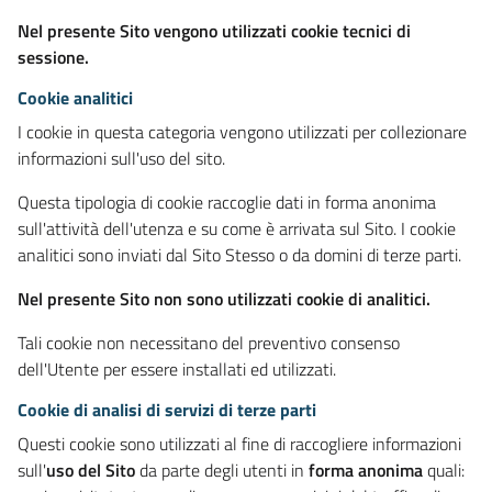
Nel presente Sito vengono utilizzati cookie tecnici di
sessione.
Cookie analitici
I cookie in questa categoria vengono utilizzati per collezionare
informazioni sull'uso del sito.
Questa tipologia di cookie raccoglie dati in forma anonima
sull'attività dell'utenza e su come è arrivata sul Sito. I cookie
analitici sono inviati dal Sito Stesso o da domini di terze parti.
Nel presente Sito non sono utilizzati cookie di analitici.
Tali cookie non necessitano del preventivo consenso
dell'Utente per essere installati ed utilizzati.
Cookie di analisi di servizi di terze parti
Questi cookie sono utilizzati al fine di raccogliere informazioni
sull'
uso del Sito
da parte degli utenti in
forma anonima
quali: