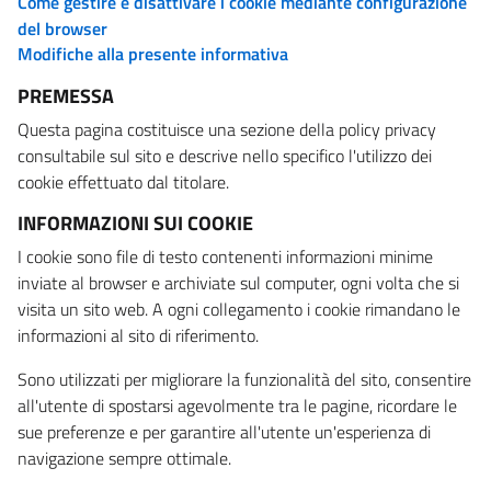
Come gestire e disattivare i cookie mediante configurazione
del browser
Modifiche alla presente informativa
PREMESSA
Questa pagina costituisce una sezione della policy privacy
consultabile sul sito e descrive nello specifico l'utilizzo dei
cookie effettuato dal titolare.
INFORMAZIONI SUI COOKIE
I cookie sono file di testo contenenti informazioni minime
inviate al browser e archiviate sul computer, ogni volta che si
visita un sito web. A ogni collegamento i cookie rimandano le
informazioni al sito di riferimento.
Sono utilizzati per migliorare la funzionalità del sito, consentire
all'utente di spostarsi agevolmente tra le pagine, ricordare le
sue preferenze e per garantire all'utente un'esperienza di
navigazione sempre ottimale.