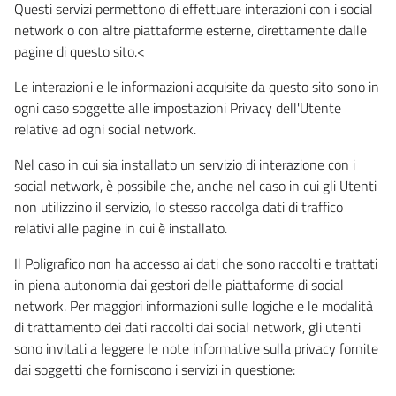
Questi servizi permettono di effettuare interazioni con i social
network o con altre piattaforme esterne, direttamente dalle
pagine di questo sito.<
Le interazioni e le informazioni acquisite da questo sito sono in
ogni caso soggette alle impostazioni Privacy dell'Utente
relative ad ogni social network.
Nel caso in cui sia installato un servizio di interazione con i
social network, è possibile che, anche nel caso in cui gli Utenti
non utilizzino il servizio, lo stesso raccolga dati di traffico
relativi alle pagine in cui è installato.
Il Poligrafico non ha accesso ai dati che sono raccolti e trattati
in piena autonomia dai gestori delle piattaforme di social
network. Per maggiori informazioni sulle logiche e le modalità
di trattamento dei dati raccolti dai social network, gli utenti
sono invitati a leggere le note informative sulla privacy fornite
dai soggetti che forniscono i servizi in questione: