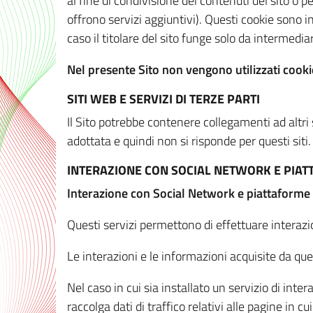
al fine di condivisione dei contenuti del sito o 
offrono servizi aggiuntivi). Questi cookie sono in
caso il titolare del sito funge solo da intermediar
Nel presente Sito non vengono utilizzati cookie
SITI WEB E SERVIZI DI TERZE PARTI
Il Sito potrebbe contenere collegamenti ad altri
adottata e quindi non si risponde per questi siti.
INTERAZIONE CON SOCIAL NETWORK E PIA
Interazione con Social Network e piattaforme
Questi servizi permettono di effettuare interazi
Le interazioni e le informazioni acquisite da qu
Nel caso in cui sia installato un servizio di inter
raccolga dati di traffico relativi alle pagine in cui