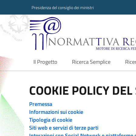
Presidenza del consiglio dei ministri
Normattiva Region
Il Progetto
Ricerca Semplice
Rice
current
COOKIE POLICY DEL 
Premessa
Informazioni sui cookie
Tipologia di cookie
Siti web e servizi di terze parti
Interazioni con Social Network e piattaforme 