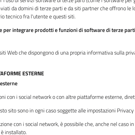
per l'uso di servizi software di terze parti (come i software pe
viati da domini di terze parti e da siti partner che offrono le l
io tecnico fra l'utente e questi siti.
 per integrare prodotti e funzioni di software di terze parti
 siti Web che dispongono di una propria informativa sulla pri
TTAFORME ESTERNE
 esterne
oni con i social network o con altre piattaforme esterne, dire
esto sito sono in ogni caso soggette alle impostazioni Privacy 
azione con i social network, è possibile che, anche nel caso in c
 è installato.