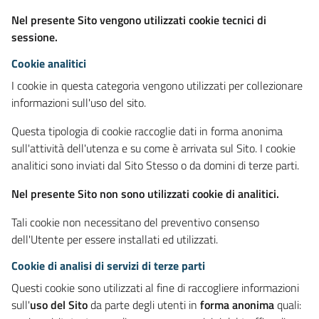
Nel presente Sito vengono utilizzati cookie tecnici di
sessione.
Cookie analitici
I cookie in questa categoria vengono utilizzati per collezionare
informazioni sull'uso del sito.
Questa tipologia di cookie raccoglie dati in forma anonima
sull'attività dell'utenza e su come è arrivata sul Sito. I cookie
analitici sono inviati dal Sito Stesso o da domini di terze parti.
Nel presente Sito non sono utilizzati cookie di analitici.
Tali cookie non necessitano del preventivo consenso
dell'Utente per essere installati ed utilizzati.
Cookie di analisi di servizi di terze parti
Questi cookie sono utilizzati al fine di raccogliere informazioni
sull'
uso del Sito
da parte degli utenti in
forma anonima
quali: