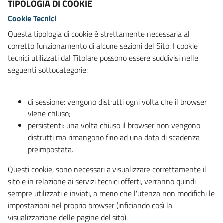
TIPOLOGIA DI COOKIE
Cookie Tecnici
Questa tipologia di cookie è strettamente necessaria al
corretto funzionamento di alcune sezioni del Sito. I cookie
tecnici utilizzati dal Titolare possono essere suddivisi nelle
seguenti sottocategorie:
di sessione: vengono distrutti ogni volta che il browser
viene chiuso;
persistenti: una volta chiuso il browser non vengono
distrutti ma rimangono fino ad una data di scadenza
preimpostata.
Questi cookie, sono necessari a visualizzare correttamente il
sito e in relazione ai servizi tecnici offerti, verranno quindi
sempre utilizzati e inviati, a meno che l'utenza non modifichi le
impostazioni nel proprio browser (inficiando così la
visualizzazione delle pagine del sito).