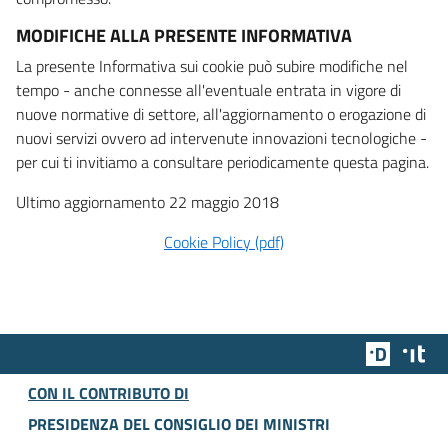
MODIFICHE ALLA PRESENTE INFORMATIVA
La presente Informativa sui cookie può subire modifiche nel
tempo - anche connesse all'eventuale entrata in vigore di
nuove normative di settore, all'aggiornamento o erogazione di
nuovi servizi ovvero ad intervenute innovazioni tecnologiche -
per cui ti invitiamo a consultare periodicamente questa pagina.
Ultimo aggiornamento 22 maggio 2018
Cookie Policy (pdf)
Team Dig
Des
CON IL CONTRIBUTO DI
PRESIDENZA DEL CONSIGLIO DEI MINISTRI