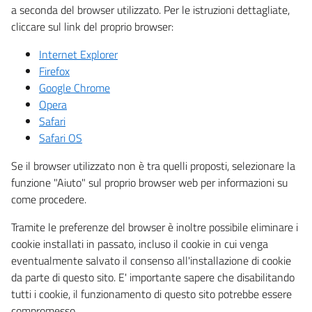
a seconda del browser utilizzato. Per le istruzioni dettagliate,
cliccare sul link del proprio browser:
Internet Explorer
Firefox
Google Chrome
Opera
Safari
Safari OS
Se il browser utilizzato non è tra quelli proposti, selezionare la
funzione "Aiuto" sul proprio browser web per informazioni su
come procedere.
Tramite le preferenze del browser è inoltre possibile eliminare i
cookie installati in passato, incluso il cookie in cui venga
eventualmente salvato il consenso all'installazione di cookie
da parte di questo sito. E' importante sapere che disabilitando
tutti i cookie, il funzionamento di questo sito potrebbe essere
compromesso.