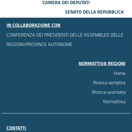
CAMERA DEI DEPUTATI
SENATO DELLA REPUBBLICA
IN COLLABORAZIONE CON
CONFERENZA DEI PRESIDENTI DELLE ASSEMBLEE DELLE
REGIONI/PROVINCE AUTONOME
NORMATTIVA REGIONI
Home
Ricerca semplice
Ricerca avanzata
Normattiva
CONTATTI