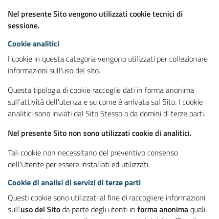
Nel presente Sito vengono utilizzati cookie tecnici di
sessione.
Cookie analitici
I cookie in questa categoria vengono utilizzati per collezionare
informazioni sull'uso del sito.
Questa tipologia di cookie raccoglie dati in forma anonima
sull'attività dell'utenza e su come è arrivata sul Sito. I cookie
analitici sono inviati dal Sito Stesso o da domini di terze parti.
Nel presente Sito non sono utilizzati cookie di analitici.
Tali cookie non necessitano del preventivo consenso
dell'Utente per essere installati ed utilizzati.
Cookie di analisi di servizi di terze parti
Questi cookie sono utilizzati al fine di raccogliere informazioni
sull'
uso del Sito
da parte degli utenti in
forma anonima
quali: