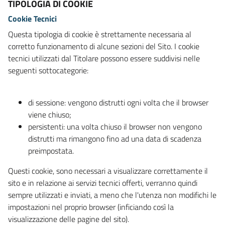
TIPOLOGIA DI COOKIE
Cookie Tecnici
Questa tipologia di cookie è strettamente necessaria al
corretto funzionamento di alcune sezioni del Sito. I cookie
tecnici utilizzati dal Titolare possono essere suddivisi nelle
seguenti sottocategorie:
di sessione: vengono distrutti ogni volta che il browser
viene chiuso;
persistenti: una volta chiuso il browser non vengono
distrutti ma rimangono fino ad una data di scadenza
preimpostata.
Questi cookie, sono necessari a visualizzare correttamente il
sito e in relazione ai servizi tecnici offerti, verranno quindi
sempre utilizzati e inviati, a meno che l'utenza non modifichi le
impostazioni nel proprio browser (inficiando così la
visualizzazione delle pagine del sito).