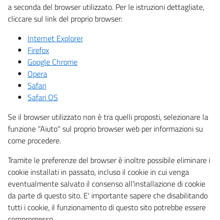
a seconda del browser utilizzato. Per le istruzioni dettagliate,
cliccare sul link del proprio browser:
Internet Explorer
Firefox
Google Chrome
Opera
Safari
Safari OS
Se il browser utilizzato non è tra quelli proposti, selezionare la
funzione "Aiuto" sul proprio browser web per informazioni su
come procedere.
Tramite le preferenze del browser è inoltre possibile eliminare i
cookie installati in passato, incluso il cookie in cui venga
eventualmente salvato il consenso all'installazione di cookie
da parte di questo sito. E' importante sapere che disabilitando
tutti i cookie, il funzionamento di questo sito potrebbe essere
compromesso.