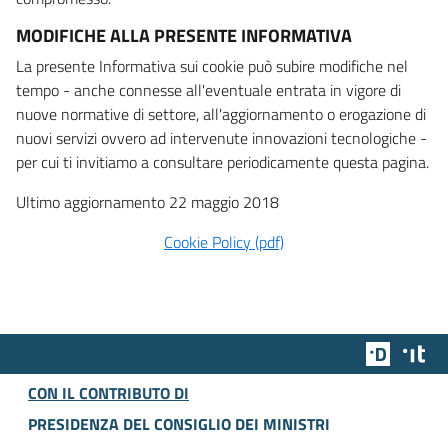
MODIFICHE ALLA PRESENTE INFORMATIVA
La presente Informativa sui cookie può subire modifiche nel
tempo - anche connesse all'eventuale entrata in vigore di
nuove normative di settore, all'aggiornamento o erogazione di
nuovi servizi ovvero ad intervenute innovazioni tecnologiche -
per cui ti invitiamo a consultare periodicamente questa pagina.
Ultimo aggiornamento 22 maggio 2018
Cookie Policy (pdf)
Team Dig
Des
CON IL CONTRIBUTO DI
PRESIDENZA DEL CONSIGLIO DEI MINISTRI