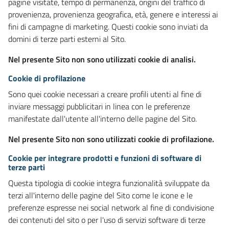
pagine visitate, tempo di permanenza, origini del traffico di
provenienza, provenienza geografica, età, genere e interessi ai
fini di campagne di marketing. Questi cookie sono inviati da
domini di terze parti esterni al Sito.
Nel presente Sito non sono utilizzati cookie di analisi.
Cookie di profilazione
Sono quei cookie necessari a creare profili utenti al fine di
inviare messaggi pubblicitari in linea con le preferenze
manifestate dall'utente all'interno delle pagine del Sito.
Nel presente Sito non sono utilizzati cookie di profilazione.
Cookie per integrare prodotti e funzioni di software di
terze parti
Questa tipologia di cookie integra funzionalità sviluppate da
terzi all'interno delle pagine del Sito come le icone e le
preferenze espresse nei social network al fine di condivisione
dei contenuti del sito o per l'uso di servizi software di terze