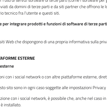
per l'uso di servizi software di terze parti (come i software pe
viati da domini di terze parti e da siti partner che offrono le l
io tecnico fra l'utente e questi siti.
 per integrare prodotti e funzioni di software di terze parti
 siti Web che dispongono di una propria informativa sulla pri
TTAFORME ESTERNE
 esterne
oni con i social network o con altre piattaforme esterne, dire
esto sito sono in ogni caso soggette alle impostazioni Privacy 
azione con i social network, è possibile che, anche nel caso in c
 è installato.