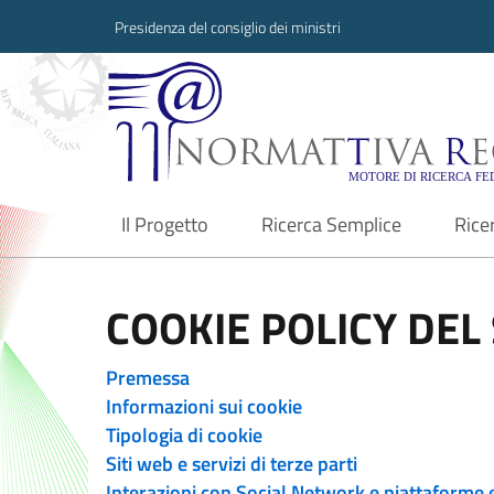
Presidenza del consiglio dei ministri
Normattiva Region
Il Progetto
Ricerca Semplice
Rice
current
COOKIE POLICY DEL 
Premessa
Informazioni sui cookie
Tipologia di cookie
Siti web e servizi di terze parti
Interazioni con Social Network e piattaforme 