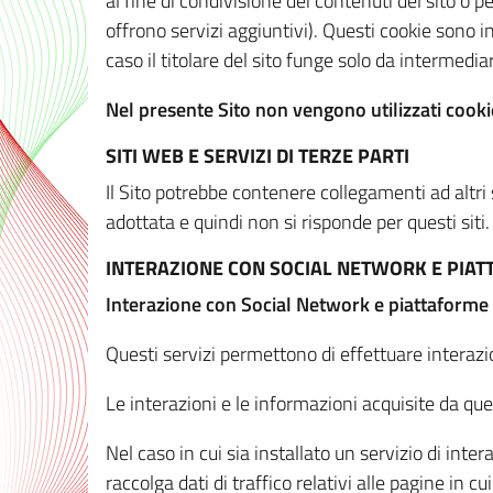
al fine di condivisione dei contenuti del sito o 
offrono servizi aggiuntivi). Questi cookie sono in
caso il titolare del sito funge solo da intermediar
Nel presente Sito non vengono utilizzati cookie
SITI WEB E SERVIZI DI TERZE PARTI
Il Sito potrebbe contenere collegamenti ad altri
adottata e quindi non si risponde per questi siti.
INTERAZIONE CON SOCIAL NETWORK E PIA
Interazione con Social Network e piattaforme
Questi servizi permettono di effettuare interazi
Le interazioni e le informazioni acquisite da qu
Nel caso in cui sia installato un servizio di inter
raccolga dati di traffico relativi alle pagine in cui