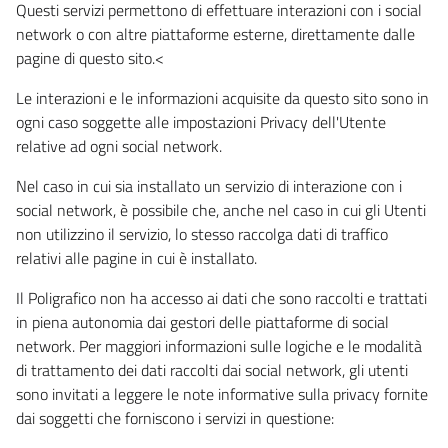
Questi servizi permettono di effettuare interazioni con i social
network o con altre piattaforme esterne, direttamente dalle
pagine di questo sito.<
Le interazioni e le informazioni acquisite da questo sito sono in
ogni caso soggette alle impostazioni Privacy dell'Utente
relative ad ogni social network.
Nel caso in cui sia installato un servizio di interazione con i
social network, è possibile che, anche nel caso in cui gli Utenti
non utilizzino il servizio, lo stesso raccolga dati di traffico
relativi alle pagine in cui è installato.
Il Poligrafico non ha accesso ai dati che sono raccolti e trattati
in piena autonomia dai gestori delle piattaforme di social
network. Per maggiori informazioni sulle logiche e le modalità
di trattamento dei dati raccolti dai social network, gli utenti
sono invitati a leggere le note informative sulla privacy fornite
dai soggetti che forniscono i servizi in questione: