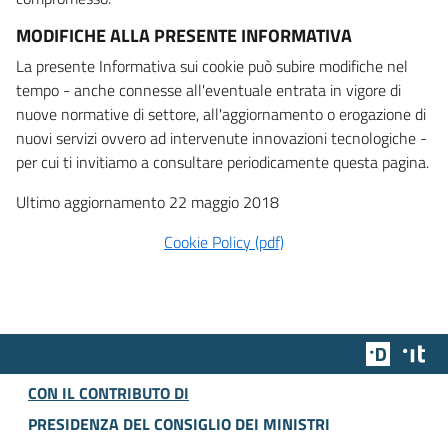
MODIFICHE ALLA PRESENTE INFORMATIVA
La presente Informativa sui cookie può subire modifiche nel
tempo - anche connesse all'eventuale entrata in vigore di
nuove normative di settore, all'aggiornamento o erogazione di
nuovi servizi ovvero ad intervenute innovazioni tecnologiche -
per cui ti invitiamo a consultare periodicamente questa pagina.
Ultimo aggiornamento 22 maggio 2018
Cookie Policy (pdf)
Team Dig
Des
CON IL CONTRIBUTO DI
PRESIDENZA DEL CONSIGLIO DEI MINISTRI