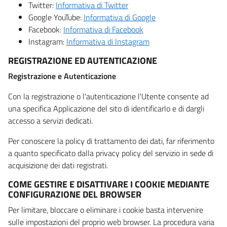
Twitter:
Informativa di Twitter
Google YouTube:
Informativa di Google
Facebook:
Informativa di Facebook
Instagram:
Informativa di Instagram
REGISTRAZIONE ED AUTENTICAZIONE
Registrazione e Autenticazione
Con la registrazione o l'autenticazione l'Utente consente ad
una specifica Applicazione del sito di identificarlo e di dargli
accesso a servizi dedicati.
Per conoscere la policy di trattamento dei dati, far riferimento
a quanto specificato dalla privacy policy del servizio in sede di
acquisizione dei dati registrati.
COME GESTIRE E DISATTIVARE I COOKIE MEDIANTE
CONFIGURAZIONE DEL BROWSER
Per limitare, bloccare o eliminare i cookie basta intervenire
sulle impostazioni del proprio web browser. La procedura varia