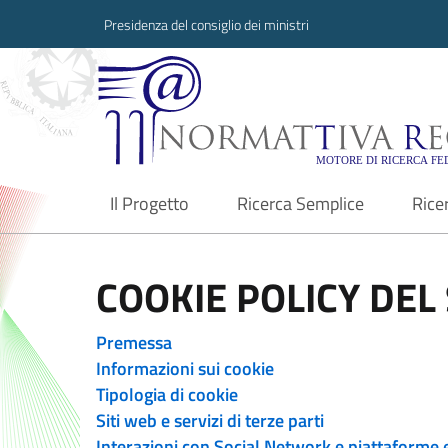
Presidenza del consiglio dei ministri
Normattiva Region
Il Progetto
Ricerca Semplice
Rice
current
COOKIE POLICY DEL 
Premessa
Informazioni sui cookie
Tipologia di cookie
Siti web e servizi di terze parti
Interazioni con Social Network e piattaforme 