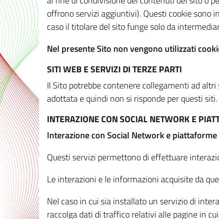
al fine di condivisione dei contenuti del sito o 
offrono servizi aggiuntivi). Questi cookie sono in
caso il titolare del sito funge solo da intermediar
Nel presente Sito non vengono utilizzati cookie
SITI WEB E SERVIZI DI TERZE PARTI
Il Sito potrebbe contenere collegamenti ad altri
adottata e quindi non si risponde per questi siti.
INTERAZIONE CON SOCIAL NETWORK E PIA
Interazione con Social Network e piattaforme
Questi servizi permettono di effettuare interazi
Le interazioni e le informazioni acquisite da qu
Nel caso in cui sia installato un servizio di inter
raccolga dati di traffico relativi alle pagine in cui