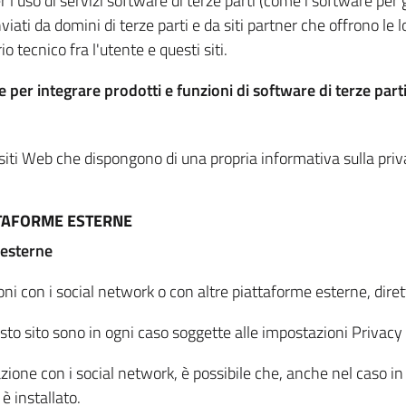
per l'uso di servizi software di terze parti (come i software pe
viati da domini di terze parti e da siti partner che offrono le l
io tecnico fra l'utente e questi siti.
 per integrare prodotti e funzioni di software di terze parti
 siti Web che dispongono di una propria informativa sulla pri
TTAFORME ESTERNE
 esterne
oni con i social network o con altre piattaforme esterne, dire
esto sito sono in ogni caso soggette alle impostazioni Privacy 
azione con i social network, è possibile che, anche nel caso in c
 è installato.