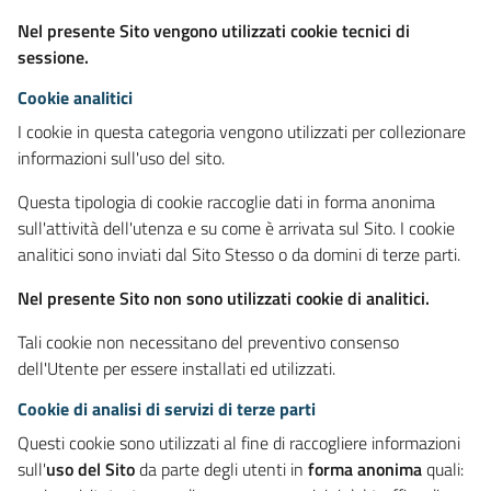
Nel presente Sito vengono utilizzati cookie tecnici di
sessione.
Cookie analitici
I cookie in questa categoria vengono utilizzati per collezionare
informazioni sull'uso del sito.
Questa tipologia di cookie raccoglie dati in forma anonima
sull'attività dell'utenza e su come è arrivata sul Sito. I cookie
analitici sono inviati dal Sito Stesso o da domini di terze parti.
Nel presente Sito non sono utilizzati cookie di analitici.
Tali cookie non necessitano del preventivo consenso
dell'Utente per essere installati ed utilizzati.
Cookie di analisi di servizi di terze parti
Questi cookie sono utilizzati al fine di raccogliere informazioni
sull'
uso del Sito
da parte degli utenti in
forma anonima
quali: