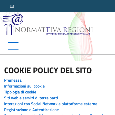
ITA
Normattiva Regioni - Motor
COOKIE POLICY DEL SITO
Premessa
Informazioni sui cookie
Tipologia di cookie
Siti web e servizi di terze parti
Interazioni con Social Network e piattaforme esterne
Registrazione e Autenticazione