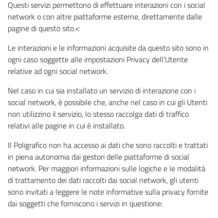
Questi servizi permettono di effettuare interazioni con i social
network o con altre piattaforme esterne, direttamente dalle
pagine di questo sito.<
Le interazioni e le informazioni acquisite da questo sito sono in
ogni caso soggette alle impostazioni Privacy dell'Utente
relative ad ogni social network.
Nel caso in cui sia installato un servizio di interazione con i
social network, è possibile che, anche nel caso in cui gli Utenti
non utilizzino il servizio, lo stesso raccolga dati di traffico
relativi alle pagine in cui è installato.
Il Poligrafico non ha accesso ai dati che sono raccolti e trattati
in piena autonomia dai gestori delle piattaforme di social
network. Per maggiori informazioni sulle logiche e le modalità
di trattamento dei dati raccolti dai social network, gli utenti
sono invitati a leggere le note informative sulla privacy fornite
dai soggetti che forniscono i servizi in questione: