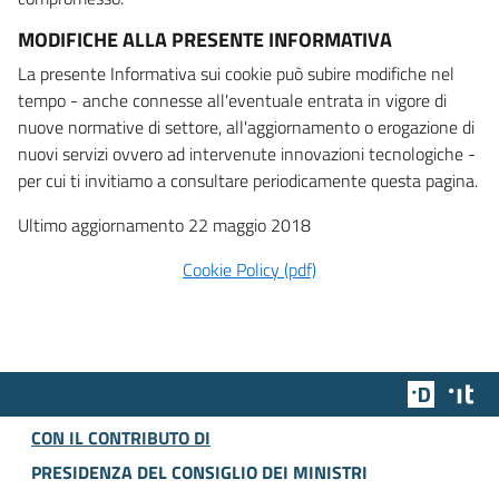
MODIFICHE ALLA PRESENTE INFORMATIVA
La presente Informativa sui cookie può subire modifiche nel
tempo - anche connesse all'eventuale entrata in vigore di
nuove normative di settore, all'aggiornamento o erogazione di
nuovi servizi ovvero ad intervenute innovazioni tecnologiche -
per cui ti invitiamo a consultare periodicamente questa pagina.
Ultimo aggiornamento 22 maggio 2018
Cookie Policy (pdf)
Team Dig
Des
CON IL CONTRIBUTO DI
PRESIDENZA DEL CONSIGLIO DEI MINISTRI