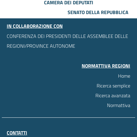
CAMERA DEI DEPUTATI
SENATO DELLA REPUBBLICA
IN COLLABORAZIONE CON
CONFERENZA DEI PRESIDENTI DELLE ASSEMBLEE DELLE
REGIONI/PROVINCE AUTONOME
NORMATTIVA REGIONI
Home
Ricerca semplice
Ricerca avanzata
Normattiva
CONTATTI