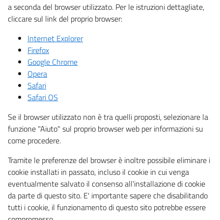
a seconda del browser utilizzato. Per le istruzioni dettagliate,
cliccare sul link del proprio browser:
Internet Explorer
Firefox
Google Chrome
Opera
Safari
Safari OS
Se il browser utilizzato non è tra quelli proposti, selezionare la
funzione "Aiuto" sul proprio browser web per informazioni su
come procedere.
Tramite le preferenze del browser è inoltre possibile eliminare i
cookie installati in passato, incluso il cookie in cui venga
eventualmente salvato il consenso all'installazione di cookie
da parte di questo sito. E' importante sapere che disabilitando
tutti i cookie, il funzionamento di questo sito potrebbe essere
compromesso.