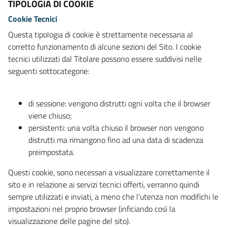
TIPOLOGIA DI COOKIE
Cookie Tecnici
Questa tipologia di cookie è strettamente necessaria al
corretto funzionamento di alcune sezioni del Sito. I cookie
tecnici utilizzati dal Titolare possono essere suddivisi nelle
seguenti sottocategorie:
di sessione: vengono distrutti ogni volta che il browser
viene chiuso;
persistenti: una volta chiuso il browser non vengono
distrutti ma rimangono fino ad una data di scadenza
preimpostata.
Questi cookie, sono necessari a visualizzare correttamente il
sito e in relazione ai servizi tecnici offerti, verranno quindi
sempre utilizzati e inviati, a meno che l'utenza non modifichi le
impostazioni nel proprio browser (inficiando così la
visualizzazione delle pagine del sito).