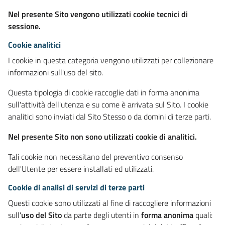
Nel presente Sito vengono utilizzati cookie tecnici di
sessione.
Cookie analitici
I cookie in questa categoria vengono utilizzati per collezionare
informazioni sull'uso del sito.
Questa tipologia di cookie raccoglie dati in forma anonima
sull'attività dell'utenza e su come è arrivata sul Sito. I cookie
analitici sono inviati dal Sito Stesso o da domini di terze parti.
Nel presente Sito non sono utilizzati cookie di analitici.
Tali cookie non necessitano del preventivo consenso
dell'Utente per essere installati ed utilizzati.
Cookie di analisi di servizi di terze parti
Questi cookie sono utilizzati al fine di raccogliere informazioni
sull'
uso del Sito
da parte degli utenti in
forma anonima
quali: