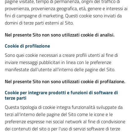
pagine visitate, tempo di permanenza, origini del traffico di
provenienza, provenienza geografica, età, genere e interessi ai
fini di campagne di marketing. Questi cookie sono inviati da
domini di terze parti esterni al Sito.
Nel presente Sito non sono utilizzati cookie di analisi.
Cookie di profilazione
Sono quei cookie necessari a creare profili utenti al fine di
inviare messaggi pubblicitari in linea con le preferenze
manifestate dall'utente all'interno delle pagine del Sito.
Nel presente Sito non sono utilizzati cookie di profilazione.
Cookie per integrare prodotti e funzioni di software di
terze parti
Questa tipologia di cookie integra funzionalità sviluppate da
terzi all'interno delle pagine del Sito come le icone e le
preferenze espresse nei social network al fine di condivisione
dei contenuti del sito o per l'uso di servizi software di terze