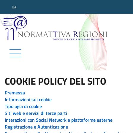
ITA
Normattiva Regioni - Motor
COOKIE POLICY DEL SITO
Premessa
Informazioni sui cookie
Tipologia di cookie
Siti web e servizi di terze parti
Interazioni con Social Network e piattaforme esterne
Registrazione e Autenticazione