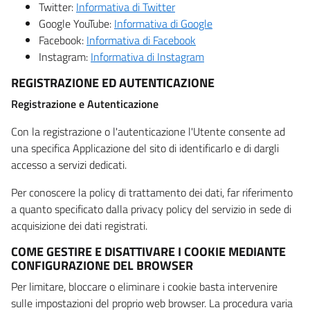
Twitter:
Informativa di Twitter
Google YouTube:
Informativa di Google
Facebook:
Informativa di Facebook
Instagram:
Informativa di Instagram
REGISTRAZIONE ED AUTENTICAZIONE
Registrazione e Autenticazione
Con la registrazione o l'autenticazione l'Utente consente ad
una specifica Applicazione del sito di identificarlo e di dargli
accesso a servizi dedicati.
Per conoscere la policy di trattamento dei dati, far riferimento
a quanto specificato dalla privacy policy del servizio in sede di
acquisizione dei dati registrati.
COME GESTIRE E DISATTIVARE I COOKIE MEDIANTE
CONFIGURAZIONE DEL BROWSER
Per limitare, bloccare o eliminare i cookie basta intervenire
sulle impostazioni del proprio web browser. La procedura varia