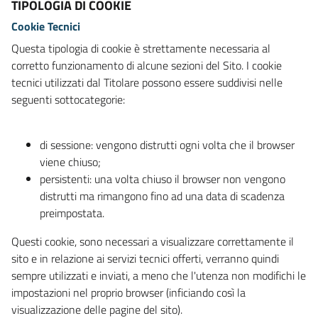
TIPOLOGIA DI COOKIE
Cookie Tecnici
Questa tipologia di cookie è strettamente necessaria al
corretto funzionamento di alcune sezioni del Sito. I cookie
tecnici utilizzati dal Titolare possono essere suddivisi nelle
seguenti sottocategorie:
di sessione: vengono distrutti ogni volta che il browser
viene chiuso;
persistenti: una volta chiuso il browser non vengono
distrutti ma rimangono fino ad una data di scadenza
preimpostata.
Questi cookie, sono necessari a visualizzare correttamente il
sito e in relazione ai servizi tecnici offerti, verranno quindi
sempre utilizzati e inviati, a meno che l'utenza non modifichi le
impostazioni nel proprio browser (inficiando così la
visualizzazione delle pagine del sito).