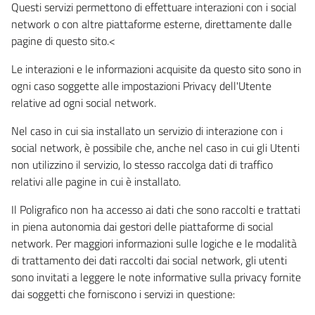
Questi servizi permettono di effettuare interazioni con i social
network o con altre piattaforme esterne, direttamente dalle
pagine di questo sito.<
Le interazioni e le informazioni acquisite da questo sito sono in
ogni caso soggette alle impostazioni Privacy dell'Utente
relative ad ogni social network.
Nel caso in cui sia installato un servizio di interazione con i
social network, è possibile che, anche nel caso in cui gli Utenti
non utilizzino il servizio, lo stesso raccolga dati di traffico
relativi alle pagine in cui è installato.
Il Poligrafico non ha accesso ai dati che sono raccolti e trattati
in piena autonomia dai gestori delle piattaforme di social
network. Per maggiori informazioni sulle logiche e le modalità
di trattamento dei dati raccolti dai social network, gli utenti
sono invitati a leggere le note informative sulla privacy fornite
dai soggetti che forniscono i servizi in questione: