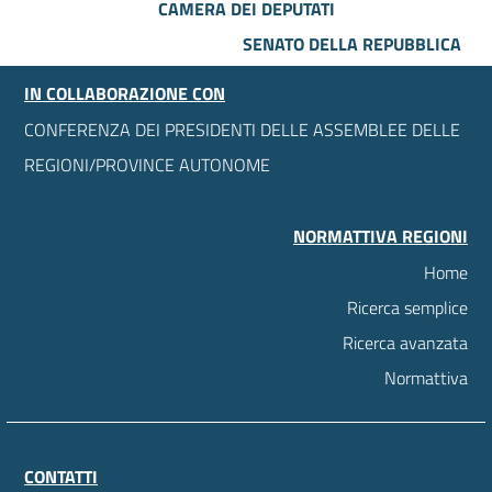
CAMERA DEI DEPUTATI
SENATO DELLA REPUBBLICA
IN COLLABORAZIONE CON
CONFERENZA DEI PRESIDENTI DELLE ASSEMBLEE DELLE
REGIONI/PROVINCE AUTONOME
NORMATTIVA REGIONI
Home
Ricerca semplice
Ricerca avanzata
Normattiva
CONTATTI