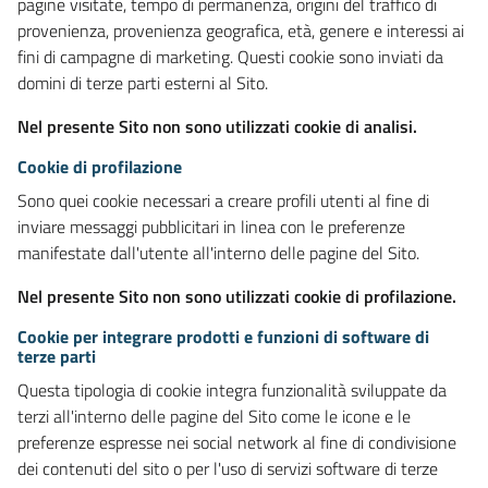
pagine visitate, tempo di permanenza, origini del traffico di
provenienza, provenienza geografica, età, genere e interessi ai
fini di campagne di marketing. Questi cookie sono inviati da
domini di terze parti esterni al Sito.
Nel presente Sito non sono utilizzati cookie di analisi.
Cookie di profilazione
Sono quei cookie necessari a creare profili utenti al fine di
inviare messaggi pubblicitari in linea con le preferenze
manifestate dall'utente all'interno delle pagine del Sito.
Nel presente Sito non sono utilizzati cookie di profilazione.
Cookie per integrare prodotti e funzioni di software di
terze parti
Questa tipologia di cookie integra funzionalità sviluppate da
terzi all'interno delle pagine del Sito come le icone e le
preferenze espresse nei social network al fine di condivisione
dei contenuti del sito o per l'uso di servizi software di terze