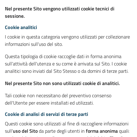
Nel presente Sito vengono utilizzati cookie tecnici di
sessione.
Cookie analitici
I cookie in questa categoria vengono utilizzati per collezionare
informazioni sull'uso del sito.
Questa tipologia di cookie raccoglie dati in forma anonima
sull'attività dell'utenza e su come è arrivata sul Sito. I cookie
analitici sono inviati dal Sito Stesso o da domini di terze parti.
Nel presente Sito non sono utilizzati cookie di analitici.
Tali cookie non necessitano del preventivo consenso
dell'Utente per essere installati ed utilizzati.
Cookie di analisi di servizi di terze parti
Questi cookie sono utilizzati al fine di raccogliere informazioni
sull'
uso del Sito
da parte degli utenti in
forma anonima
quali: