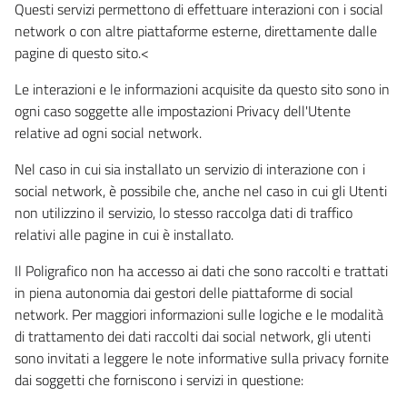
Questi servizi permettono di effettuare interazioni con i social
network o con altre piattaforme esterne, direttamente dalle
pagine di questo sito.<
Le interazioni e le informazioni acquisite da questo sito sono in
ogni caso soggette alle impostazioni Privacy dell'Utente
relative ad ogni social network.
Nel caso in cui sia installato un servizio di interazione con i
social network, è possibile che, anche nel caso in cui gli Utenti
non utilizzino il servizio, lo stesso raccolga dati di traffico
relativi alle pagine in cui è installato.
Il Poligrafico non ha accesso ai dati che sono raccolti e trattati
in piena autonomia dai gestori delle piattaforme di social
network. Per maggiori informazioni sulle logiche e le modalità
di trattamento dei dati raccolti dai social network, gli utenti
sono invitati a leggere le note informative sulla privacy fornite
dai soggetti che forniscono i servizi in questione: