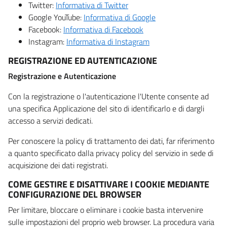
Twitter:
Informativa di Twitter
Google YouTube:
Informativa di Google
Facebook:
Informativa di Facebook
Instagram:
Informativa di Instagram
REGISTRAZIONE ED AUTENTICAZIONE
Registrazione e Autenticazione
Con la registrazione o l'autenticazione l'Utente consente ad
una specifica Applicazione del sito di identificarlo e di dargli
accesso a servizi dedicati.
Per conoscere la policy di trattamento dei dati, far riferimento
a quanto specificato dalla privacy policy del servizio in sede di
acquisizione dei dati registrati.
COME GESTIRE E DISATTIVARE I COOKIE MEDIANTE
CONFIGURAZIONE DEL BROWSER
Per limitare, bloccare o eliminare i cookie basta intervenire
sulle impostazioni del proprio web browser. La procedura varia