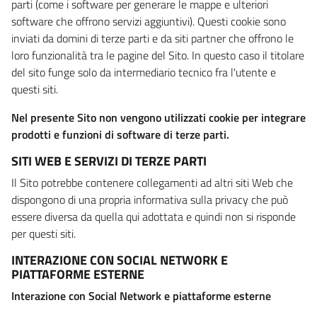
parti (come i software per generare le mappe e ulteriori
software che offrono servizi aggiuntivi). Questi cookie sono
inviati da domini di terze parti e da siti partner che offrono le
loro funzionalità tra le pagine del Sito. In questo caso il titolare
del sito funge solo da intermediario tecnico fra l'utente e
questi siti.
Nel presente Sito non vengono utilizzati cookie per integrare
prodotti e funzioni di software di terze parti.
SITI WEB E SERVIZI DI TERZE PARTI
Il Sito potrebbe contenere collegamenti ad altri siti Web che
dispongono di una propria informativa sulla privacy che può
essere diversa da quella qui adottata e quindi non si risponde
per questi siti.
INTERAZIONE CON SOCIAL NETWORK E
PIATTAFORME ESTERNE
Interazione con Social Network e piattaforme esterne