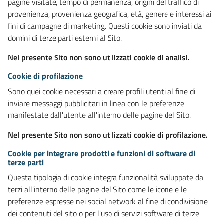
pagine visitate, tempo di permanenza, origini del traffico di
provenienza, provenienza geografica, età, genere e interessi ai
fini di campagne di marketing. Questi cookie sono inviati da
domini di terze parti esterni al Sito.
Nel presente Sito non sono utilizzati cookie di analisi.
Cookie di profilazione
Sono quei cookie necessari a creare profili utenti al fine di
inviare messaggi pubblicitari in linea con le preferenze
manifestate dall'utente all'interno delle pagine del Sito.
Nel presente Sito non sono utilizzati cookie di profilazione.
Cookie per integrare prodotti e funzioni di software di
terze parti
Questa tipologia di cookie integra funzionalità sviluppate da
terzi all'interno delle pagine del Sito come le icone e le
preferenze espresse nei social network al fine di condivisione
dei contenuti del sito o per l'uso di servizi software di terze