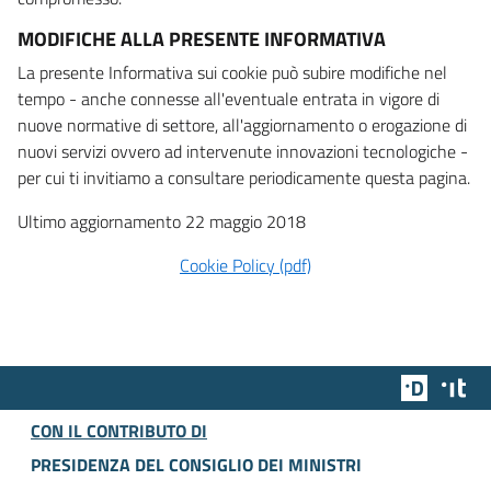
MODIFICHE ALLA PRESENTE INFORMATIVA
La presente Informativa sui cookie può subire modifiche nel
tempo - anche connesse all'eventuale entrata in vigore di
nuove normative di settore, all'aggiornamento o erogazione di
nuovi servizi ovvero ad intervenute innovazioni tecnologiche -
per cui ti invitiamo a consultare periodicamente questa pagina.
Ultimo aggiornamento 22 maggio 2018
Cookie Policy (pdf)
Team Dig
Des
CON IL CONTRIBUTO DI
PRESIDENZA DEL CONSIGLIO DEI MINISTRI