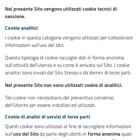
Nel presente Sito vengono utilizzati cookie tecnici di
sessione.
Cookie analitici
I cookie in questa categoria vengono utilizzati per collezionare
informazioni sull'uso del sito.
Questa tipologia di cookie raccoglie dati in forma anonima
sull'attività dell'utenza e su come è arrivata sul Sito. I cookie
analitici sono inviati dal Sito Stesso o da domini di terze parti.
Nel presente Sito non sono utilizzati cookie di analitici.
Tali cookie non necessitano del preventivo consenso
dell'Utente per essere installati ed utilizzati.
Cookie di analisi di servizi di terze parti
Questi cookie sono utilizzati al fine di raccogliere informazioni
sull'
uso del Sito
da parte degli utenti in
forma anonima
quali: