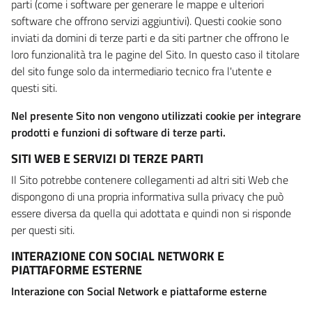
parti (come i software per generare le mappe e ulteriori
software che offrono servizi aggiuntivi). Questi cookie sono
inviati da domini di terze parti e da siti partner che offrono le
loro funzionalità tra le pagine del Sito. In questo caso il titolare
del sito funge solo da intermediario tecnico fra l'utente e
questi siti.
Nel presente Sito non vengono utilizzati cookie per integrare
prodotti e funzioni di software di terze parti.
SITI WEB E SERVIZI DI TERZE PARTI
Il Sito potrebbe contenere collegamenti ad altri siti Web che
dispongono di una propria informativa sulla privacy che può
essere diversa da quella qui adottata e quindi non si risponde
per questi siti.
INTERAZIONE CON SOCIAL NETWORK E
PIATTAFORME ESTERNE
Interazione con Social Network e piattaforme esterne