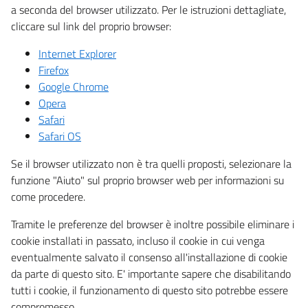
a seconda del browser utilizzato. Per le istruzioni dettagliate,
cliccare sul link del proprio browser:
Internet Explorer
Firefox
Google Chrome
Opera
Safari
Safari OS
Se il browser utilizzato non è tra quelli proposti, selezionare la
funzione "Aiuto" sul proprio browser web per informazioni su
come procedere.
Tramite le preferenze del browser è inoltre possibile eliminare i
cookie installati in passato, incluso il cookie in cui venga
eventualmente salvato il consenso all'installazione di cookie
da parte di questo sito. E' importante sapere che disabilitando
tutti i cookie, il funzionamento di questo sito potrebbe essere
compromesso.