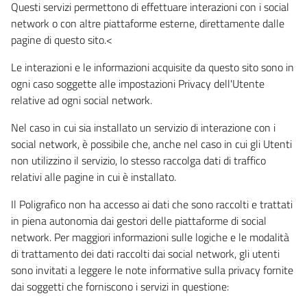
Questi servizi permettono di effettuare interazioni con i social
network o con altre piattaforme esterne, direttamente dalle
pagine di questo sito.<
Le interazioni e le informazioni acquisite da questo sito sono in
ogni caso soggette alle impostazioni Privacy dell'Utente
relative ad ogni social network.
Nel caso in cui sia installato un servizio di interazione con i
social network, è possibile che, anche nel caso in cui gli Utenti
non utilizzino il servizio, lo stesso raccolga dati di traffico
relativi alle pagine in cui è installato.
Il Poligrafico non ha accesso ai dati che sono raccolti e trattati
in piena autonomia dai gestori delle piattaforme di social
network. Per maggiori informazioni sulle logiche e le modalità
di trattamento dei dati raccolti dai social network, gli utenti
sono invitati a leggere le note informative sulla privacy fornite
dai soggetti che forniscono i servizi in questione: