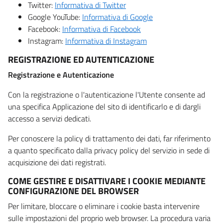
Twitter:
Informativa di Twitter
Google YouTube:
Informativa di Google
Facebook:
Informativa di Facebook
Instagram:
Informativa di Instagram
REGISTRAZIONE ED AUTENTICAZIONE
Registrazione e Autenticazione
Con la registrazione o l'autenticazione l'Utente consente ad
una specifica Applicazione del sito di identificarlo e di dargli
accesso a servizi dedicati.
Per conoscere la policy di trattamento dei dati, far riferimento
a quanto specificato dalla privacy policy del servizio in sede di
acquisizione dei dati registrati.
COME GESTIRE E DISATTIVARE I COOKIE MEDIANTE
CONFIGURAZIONE DEL BROWSER
Per limitare, bloccare o eliminare i cookie basta intervenire
sulle impostazioni del proprio web browser. La procedura varia