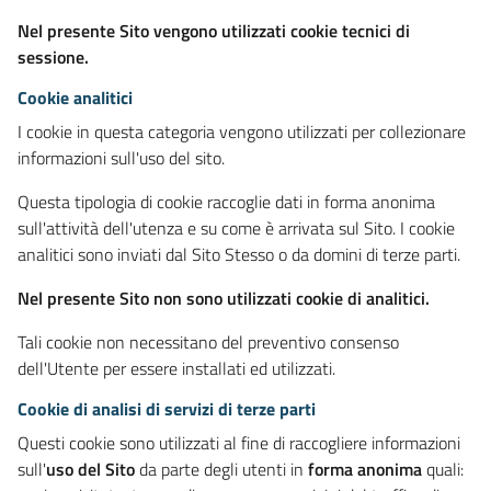
Nel presente Sito vengono utilizzati cookie tecnici di
sessione.
Cookie analitici
I cookie in questa categoria vengono utilizzati per collezionare
informazioni sull'uso del sito.
Questa tipologia di cookie raccoglie dati in forma anonima
sull'attività dell'utenza e su come è arrivata sul Sito. I cookie
analitici sono inviati dal Sito Stesso o da domini di terze parti.
Nel presente Sito non sono utilizzati cookie di analitici.
Tali cookie non necessitano del preventivo consenso
dell'Utente per essere installati ed utilizzati.
Cookie di analisi di servizi di terze parti
Questi cookie sono utilizzati al fine di raccogliere informazioni
sull'
uso del Sito
da parte degli utenti in
forma anonima
quali: