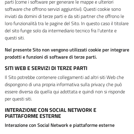
parti (come i software per generare le mappe e ulteriori
software che offrono servizi aggiuntivi). Questi cookie sono
inviati da domini di terze parti e da siti partner che offrono le
loro funzionalità tra le pagine del Sito. In questo caso il titolare
del sito funge solo da intermediario tecnico fra l'utente e
questi siti.
Nel presente Sito non vengono utilizzati cookie per integrare
prodotti e funzioni di software di terze parti.
SITI WEB E SERVIZI DI TERZE PARTI
Il Sito potrebbe contenere collegamenti ad altri siti Web che
dispongono di una propria informativa sulla privacy che può
essere diversa da quella qui adottata e quindi non si risponde
per questi siti.
INTERAZIONE CON SOCIAL NETWORK E
PIATTAFORME ESTERNE
Interazione con Social Network e piattaforme esterne