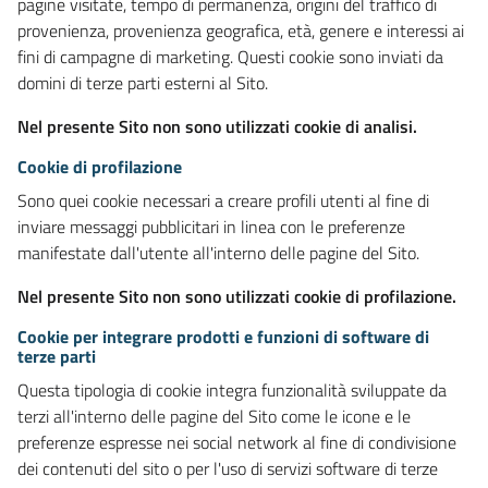
pagine visitate, tempo di permanenza, origini del traffico di
provenienza, provenienza geografica, età, genere e interessi ai
fini di campagne di marketing. Questi cookie sono inviati da
domini di terze parti esterni al Sito.
Nel presente Sito non sono utilizzati cookie di analisi.
Cookie di profilazione
Sono quei cookie necessari a creare profili utenti al fine di
inviare messaggi pubblicitari in linea con le preferenze
manifestate dall'utente all'interno delle pagine del Sito.
Nel presente Sito non sono utilizzati cookie di profilazione.
Cookie per integrare prodotti e funzioni di software di
terze parti
Questa tipologia di cookie integra funzionalità sviluppate da
terzi all'interno delle pagine del Sito come le icone e le
preferenze espresse nei social network al fine di condivisione
dei contenuti del sito o per l'uso di servizi software di terze