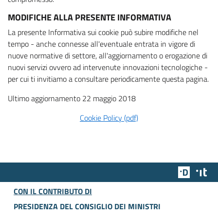
MODIFICHE ALLA PRESENTE INFORMATIVA
La presente Informativa sui cookie può subire modifiche nel
tempo - anche connesse all'eventuale entrata in vigore di
nuove normative di settore, all'aggiornamento o erogazione di
nuovi servizi ovvero ad intervenute innovazioni tecnologiche -
per cui ti invitiamo a consultare periodicamente questa pagina.
Ultimo aggiornamento 22 maggio 2018
Cookie Policy (pdf)
Team Dig
Des
CON IL CONTRIBUTO DI
PRESIDENZA DEL CONSIGLIO DEI MINISTRI