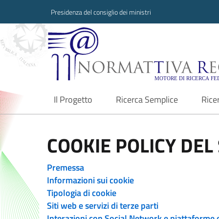
Presidenza del consiglio dei ministri
Normattiva Region
Il Progetto
Ricerca Semplice
Rice
current
COOKIE POLICY DEL 
Premessa
Informazioni sui cookie
Tipologia di cookie
Siti web e servizi di terze parti
Interazioni con Social Network e piattaforme 