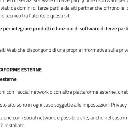
per l'uso di servizi software di terze parti (come i software pe
viati da domini di terze parti e da siti partner che offrono le l
io tecnico fra l'utente e questi siti.
 per integrare prodotti e funzioni di software di terze parti
 siti Web che dispongono di una propria informativa sulla pri
TTAFORME ESTERNE
 esterne
oni con i social network o con altre piattaforme esterne, dire
esto sito sono in ogni caso soggette alle impostazioni Privacy 
azione con i social network, è possibile che, anche nel caso in c
 è installato.