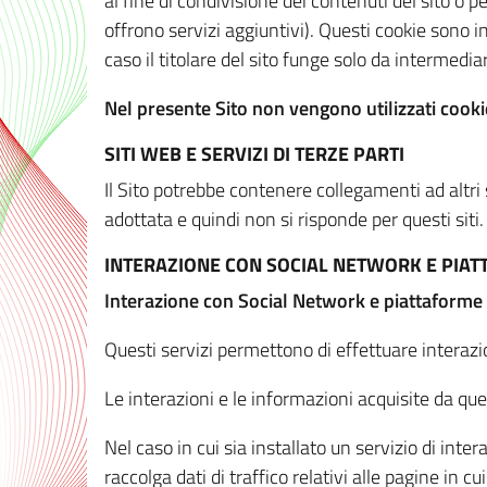
al fine di condivisione dei contenuti del sito o 
offrono servizi aggiuntivi). Questi cookie sono in
caso il titolare del sito funge solo da intermediar
Nel presente Sito non vengono utilizzati cookie
SITI WEB E SERVIZI DI TERZE PARTI
Il Sito potrebbe contenere collegamenti ad altri
adottata e quindi non si risponde per questi siti.
INTERAZIONE CON SOCIAL NETWORK E PIA
Interazione con Social Network e piattaforme
Questi servizi permettono di effettuare interazi
Le interazioni e le informazioni acquisite da qu
Nel caso in cui sia installato un servizio di inter
raccolga dati di traffico relativi alle pagine in cui