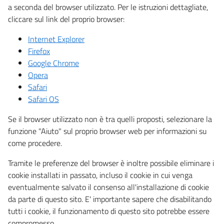
a seconda del browser utilizzato. Per le istruzioni dettagliate,
cliccare sul link del proprio browser:
Internet Explorer
Firefox
Google Chrome
Opera
Safari
Safari OS
Se il browser utilizzato non è tra quelli proposti, selezionare la
funzione "Aiuto" sul proprio browser web per informazioni su
come procedere.
Tramite le preferenze del browser è inoltre possibile eliminare i
cookie installati in passato, incluso il cookie in cui venga
eventualmente salvato il consenso all'installazione di cookie
da parte di questo sito. E' importante sapere che disabilitando
tutti i cookie, il funzionamento di questo sito potrebbe essere
compromesso.