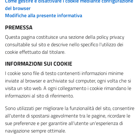
Come gestire e disattivare i cookie mediante configurazione
del browser
Modifiche alla presente informativa
PREMESSA
Questa pagina costituisce una sezione della policy privacy
consultabile sul sito e descrive nello specifico l'utilizzo dei
cookie effettuato dal titolare.
INFORMAZIONI SUI COOKIE
I cookie sono file di testo contenenti informazioni minime
inviate al browser e archiviate sul computer, ogni volta che si
visita un sito web. A ogni collegamento i cookie rimandano le
informazioni al sito di riferimento.
Sono utilizzati per migliorare la funzionalità del sito, consentire
all'utente di spostarsi agevolmente tra le pagine, ricordare le
sue preferenze e per garantire all'utente un'esperienza di
navigazione sempre ottimale.