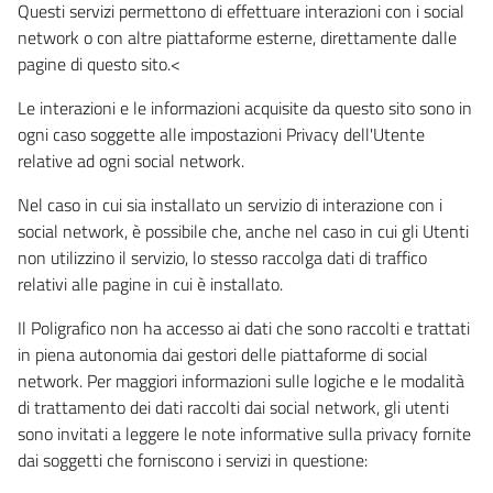
Questi servizi permettono di effettuare interazioni con i social
network o con altre piattaforme esterne, direttamente dalle
pagine di questo sito.<
Le interazioni e le informazioni acquisite da questo sito sono in
ogni caso soggette alle impostazioni Privacy dell'Utente
relative ad ogni social network.
Nel caso in cui sia installato un servizio di interazione con i
social network, è possibile che, anche nel caso in cui gli Utenti
non utilizzino il servizio, lo stesso raccolga dati di traffico
relativi alle pagine in cui è installato.
Il Poligrafico non ha accesso ai dati che sono raccolti e trattati
in piena autonomia dai gestori delle piattaforme di social
network. Per maggiori informazioni sulle logiche e le modalità
di trattamento dei dati raccolti dai social network, gli utenti
sono invitati a leggere le note informative sulla privacy fornite
dai soggetti che forniscono i servizi in questione: