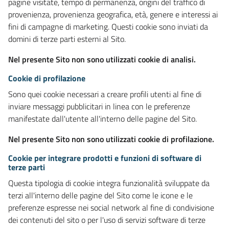
pagine visitate, tempo di permanenza, origini del traffico di
provenienza, provenienza geografica, età, genere e interessi ai
fini di campagne di marketing. Questi cookie sono inviati da
domini di terze parti esterni al Sito.
Nel presente Sito non sono utilizzati cookie di analisi.
Cookie di profilazione
Sono quei cookie necessari a creare profili utenti al fine di
inviare messaggi pubblicitari in linea con le preferenze
manifestate dall'utente all'interno delle pagine del Sito.
Nel presente Sito non sono utilizzati cookie di profilazione.
Cookie per integrare prodotti e funzioni di software di
terze parti
Questa tipologia di cookie integra funzionalità sviluppate da
terzi all'interno delle pagine del Sito come le icone e le
preferenze espresse nei social network al fine di condivisione
dei contenuti del sito o per l'uso di servizi software di terze