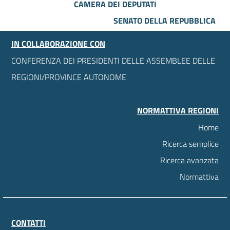
CAMERA DEI DEPUTATI
SENATO DELLA REPUBBLICA
IN COLLABORAZIONE CON
CONFERENZA DEI PRESIDENTI DELLE ASSEMBLEE DELLE
REGIONI/PROVINCE AUTONOME
NORMATTIVA REGIONI
Home
Ricerca semplice
Ricerca avanzata
Normattiva
CONTATTI