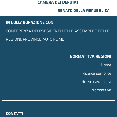
CAMERA DEI DEPUTATI
SENATO DELLA REPUBBLICA
IN COLLABORAZIONE CON
CONFERENZA DEI PRESIDENTI DELLE ASSEMBLEE DELLE
REGIONI/PROVINCE AUTONOME
NORMATTIVA REGIONI
Home
Ricerca semplice
Ricerca avanzata
Normattiva
CONTATTI