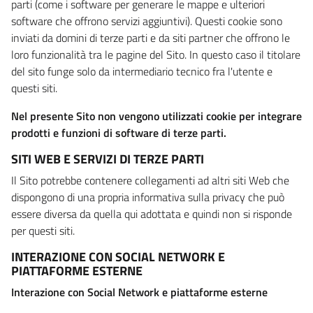
parti (come i software per generare le mappe e ulteriori
software che offrono servizi aggiuntivi). Questi cookie sono
inviati da domini di terze parti e da siti partner che offrono le
loro funzionalità tra le pagine del Sito. In questo caso il titolare
del sito funge solo da intermediario tecnico fra l'utente e
questi siti.
Nel presente Sito non vengono utilizzati cookie per integrare
prodotti e funzioni di software di terze parti.
SITI WEB E SERVIZI DI TERZE PARTI
Il Sito potrebbe contenere collegamenti ad altri siti Web che
dispongono di una propria informativa sulla privacy che può
essere diversa da quella qui adottata e quindi non si risponde
per questi siti.
INTERAZIONE CON SOCIAL NETWORK E
PIATTAFORME ESTERNE
Interazione con Social Network e piattaforme esterne