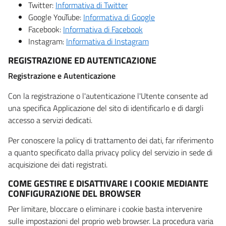
Twitter:
Informativa di Twitter
Google YouTube:
Informativa di Google
Facebook:
Informativa di Facebook
Instagram:
Informativa di Instagram
REGISTRAZIONE ED AUTENTICAZIONE
Registrazione e Autenticazione
Con la registrazione o l'autenticazione l'Utente consente ad
una specifica Applicazione del sito di identificarlo e di dargli
accesso a servizi dedicati.
Per conoscere la policy di trattamento dei dati, far riferimento
a quanto specificato dalla privacy policy del servizio in sede di
acquisizione dei dati registrati.
COME GESTIRE E DISATTIVARE I COOKIE MEDIANTE
CONFIGURAZIONE DEL BROWSER
Per limitare, bloccare o eliminare i cookie basta intervenire
sulle impostazioni del proprio web browser. La procedura varia