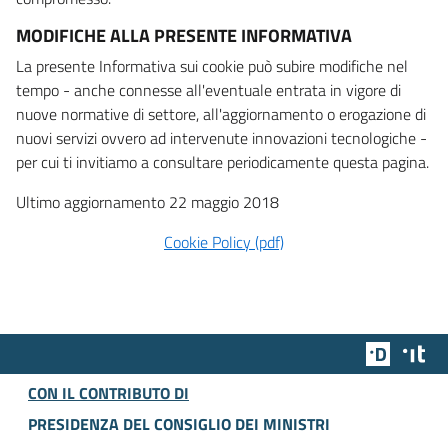
MODIFICHE ALLA PRESENTE INFORMATIVA
La presente Informativa sui cookie può subire modifiche nel
tempo - anche connesse all'eventuale entrata in vigore di
nuove normative di settore, all'aggiornamento o erogazione di
nuovi servizi ovvero ad intervenute innovazioni tecnologiche -
per cui ti invitiamo a consultare periodicamente questa pagina.
Ultimo aggiornamento 22 maggio 2018
Cookie Policy (pdf)
Team Dig
Des
CON IL CONTRIBUTO DI
PRESIDENZA DEL CONSIGLIO DEI MINISTRI