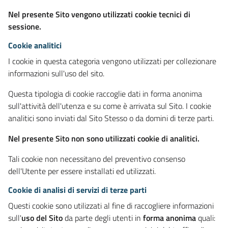
Nel presente Sito vengono utilizzati cookie tecnici di
sessione.
Cookie analitici
I cookie in questa categoria vengono utilizzati per collezionare
informazioni sull'uso del sito.
Questa tipologia di cookie raccoglie dati in forma anonima
sull'attività dell'utenza e su come è arrivata sul Sito. I cookie
analitici sono inviati dal Sito Stesso o da domini di terze parti.
Nel presente Sito non sono utilizzati cookie di analitici.
Tali cookie non necessitano del preventivo consenso
dell'Utente per essere installati ed utilizzati.
Cookie di analisi di servizi di terze parti
Questi cookie sono utilizzati al fine di raccogliere informazioni
sull'
uso del Sito
da parte degli utenti in
forma anonima
quali: