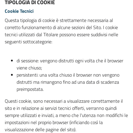
TIPOLOGIA DI COOKIE
Cookie Tecnici
Questa tipologia di cookie è strettamente necessaria al
corretto funzionamento di alcune sezioni del Sito. I cookie
tecnici utilizzati dal Titolare possono essere suddivisi nelle
seguenti sottocategorie:
di sessione: vengono distrutti ogni volta che il browser
viene chiuso;
persistenti: una volta chiuso il browser non vengono
distrutti ma rimangono fino ad una data di scadenza
preimpostata.
Questi cookie, sono necessari a visualizzare correttamente il
sito e in relazione ai servizi tecnici offerti, verranno quindi
sempre utilizzati e inviati, a meno che l'utenza non modifichi le
impostazioni nel proprio browser (inficiando così la
visualizzazione delle pagine del sito).