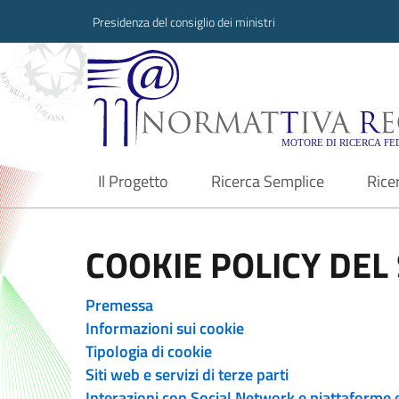
Presidenza del consiglio dei ministri
Normattiva Region
Il Progetto
Ricerca Semplice
Rice
current
COOKIE POLICY DEL 
Premessa
Informazioni sui cookie
Tipologia di cookie
Siti web e servizi di terze parti
Interazioni con Social Network e piattaforme 