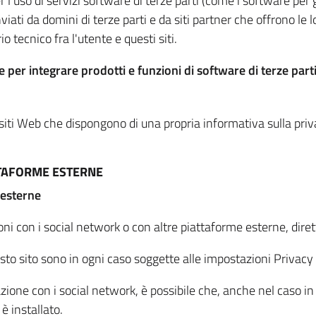
per l'uso di servizi software di terze parti (come i software pe
viati da domini di terze parti e da siti partner che offrono le l
io tecnico fra l'utente e questi siti.
 per integrare prodotti e funzioni di software di terze parti
 siti Web che dispongono di una propria informativa sulla pri
TTAFORME ESTERNE
 esterne
oni con i social network o con altre piattaforme esterne, dire
esto sito sono in ogni caso soggette alle impostazioni Privacy 
azione con i social network, è possibile che, anche nel caso in c
 è installato.