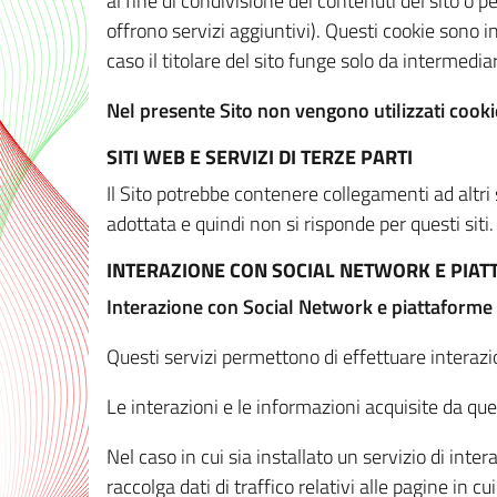
al fine di condivisione dei contenuti del sito o 
offrono servizi aggiuntivi). Questi cookie sono in
caso il titolare del sito funge solo da intermediar
Nel presente Sito non vengono utilizzati cookie
SITI WEB E SERVIZI DI TERZE PARTI
Il Sito potrebbe contenere collegamenti ad altri
adottata e quindi non si risponde per questi siti.
INTERAZIONE CON SOCIAL NETWORK E PIA
Interazione con Social Network e piattaforme
Questi servizi permettono di effettuare interazi
Le interazioni e le informazioni acquisite da qu
Nel caso in cui sia installato un servizio di inter
raccolga dati di traffico relativi alle pagine in cui