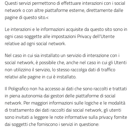
Questi servizi permettono di effettuare interazioni con i social
network o con altre piattaforme esterne, direttamente dalle
pagine di questo sito.<
Le interazioni e le informazioni acquisite da questo sito sono in
ogni caso soggette alle impostazioni Privacy dell'Utente
relative ad ogni social network.
Nel caso in cui sia installato un servizio di interazione con i
social network, è possibile che, anche nel caso in cui gli Utenti
non utilizzino il servizio, lo stesso raccolga dati di traffico
relativi alle pagine in cui è installato.
Il Poligrafico non ha accesso ai dati che sono raccolti e trattati
in piena autonomia dai gestori delle piattaforme di social
network. Per maggiori informazioni sulle logiche e le modalità
di trattamento dei dati raccolti dai social network, gli utenti
sono invitati a leggere le note informative sulla privacy fornite
dai soggetti che forniscono i servizi in questione: