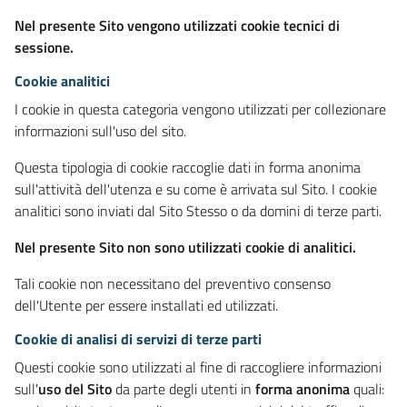
Nel presente Sito vengono utilizzati cookie tecnici di
sessione.
Cookie analitici
I cookie in questa categoria vengono utilizzati per collezionare
informazioni sull'uso del sito.
Questa tipologia di cookie raccoglie dati in forma anonima
sull'attività dell'utenza e su come è arrivata sul Sito. I cookie
analitici sono inviati dal Sito Stesso o da domini di terze parti.
Nel presente Sito non sono utilizzati cookie di analitici.
Tali cookie non necessitano del preventivo consenso
dell'Utente per essere installati ed utilizzati.
Cookie di analisi di servizi di terze parti
Questi cookie sono utilizzati al fine di raccogliere informazioni
sull'
uso del Sito
da parte degli utenti in
forma anonima
quali: