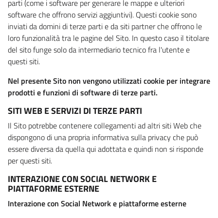
parti (come i software per generare le mappe e ulteriori
software che offrono servizi aggiuntivi). Questi cookie sono
inviati da domini di terze parti e da siti partner che offrono le
loro funzionalità tra le pagine del Sito. In questo caso il titolare
del sito funge solo da intermediario tecnico fra l'utente e
questi siti.
Nel presente Sito non vengono utilizzati cookie per integrare
prodotti e funzioni di software di terze parti.
SITI WEB E SERVIZI DI TERZE PARTI
Il Sito potrebbe contenere collegamenti ad altri siti Web che
dispongono di una propria informativa sulla privacy che può
essere diversa da quella qui adottata e quindi non si risponde
per questi siti.
INTERAZIONE CON SOCIAL NETWORK E
PIATTAFORME ESTERNE
Interazione con Social Network e piattaforme esterne