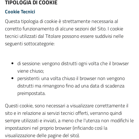
TIPOLOGIA DI COOKIE
Cookie Tecnici
Questa tipologia di cookie è strettamente necessaria al
corretto funzionamento di alcune sezioni del Sito. I cookie
tecnici utilizzati dal Titolare possono essere suddivisi nelle
seguenti sottocategorie:
di sessione: vengono distrutti ogni volta che il browser
viene chiuso;
persistenti: una volta chiuso il browser non vengono
distrutti ma rimangono fino ad una data di scadenza
preimpostata.
Questi cookie, sono necessari a visualizzare correttamente il
sito e in relazione ai servizi tecnici offerti, verranno quindi
sempre utilizzati e inviati, a meno che l'utenza non modifichi le
impostazioni nel proprio browser (inficiando così la
visualizzazione delle pagine del sito).