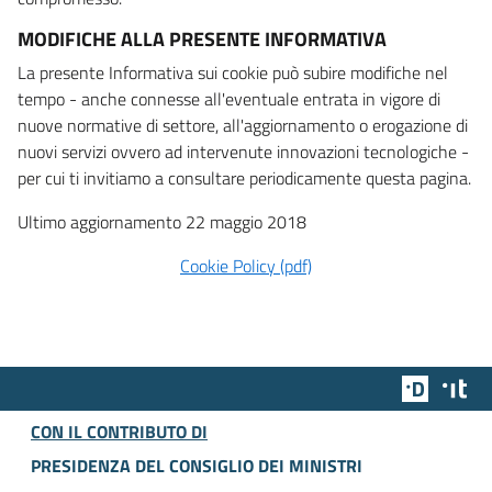
MODIFICHE ALLA PRESENTE INFORMATIVA
La presente Informativa sui cookie può subire modifiche nel
tempo - anche connesse all'eventuale entrata in vigore di
nuove normative di settore, all'aggiornamento o erogazione di
nuovi servizi ovvero ad intervenute innovazioni tecnologiche -
per cui ti invitiamo a consultare periodicamente questa pagina.
Ultimo aggiornamento 22 maggio 2018
Cookie Policy (pdf)
Team Dig
Des
CON IL CONTRIBUTO DI
PRESIDENZA DEL CONSIGLIO DEI MINISTRI