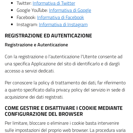
Twitter:
Informativa di Twitter
Google YouTube:
Informativa di Google
Facebook:
Informativa di Facebook
Instagram:
Informativa di Instagram
REGISTRAZIONE ED AUTENTICAZIONE
Registrazione e Autenticazione
Con la registrazione o l'autenticazione l'Utente consente ad
una specifica Applicazione del sito di identificarlo e di dargli
accesso a servizi dedicati.
Per conoscere la policy di trattamento dei dati, far riferimento
a quanto specificato dalla privacy policy del servizio in sede di
acquisizione dei dati registrati.
COME GESTIRE E DISATTIVARE I COOKIE MEDIANTE
CONFIGURAZIONE DEL BROWSER
Per limitare, bloccare o eliminare i cookie basta intervenire
sulle impostazioni del proprio web browser. La procedura varia