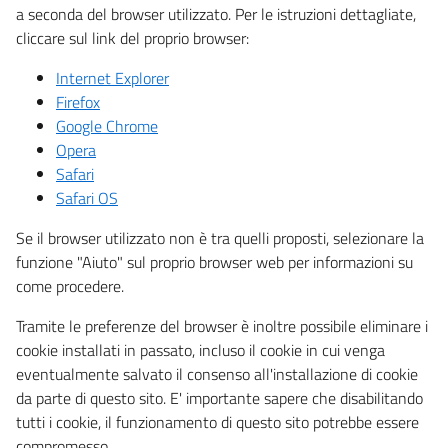
a seconda del browser utilizzato. Per le istruzioni dettagliate,
cliccare sul link del proprio browser:
Internet Explorer
Firefox
Google Chrome
Opera
Safari
Safari OS
Se il browser utilizzato non è tra quelli proposti, selezionare la
funzione "Aiuto" sul proprio browser web per informazioni su
come procedere.
Tramite le preferenze del browser è inoltre possibile eliminare i
cookie installati in passato, incluso il cookie in cui venga
eventualmente salvato il consenso all'installazione di cookie
da parte di questo sito. E' importante sapere che disabilitando
tutti i cookie, il funzionamento di questo sito potrebbe essere
compromesso.