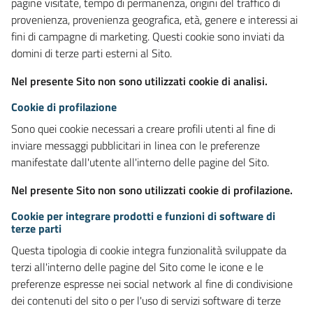
pagine visitate, tempo di permanenza, origini del traffico di
provenienza, provenienza geografica, età, genere e interessi ai
fini di campagne di marketing. Questi cookie sono inviati da
domini di terze parti esterni al Sito.
Nel presente Sito non sono utilizzati cookie di analisi.
Cookie di profilazione
Sono quei cookie necessari a creare profili utenti al fine di
inviare messaggi pubblicitari in linea con le preferenze
manifestate dall'utente all'interno delle pagine del Sito.
Nel presente Sito non sono utilizzati cookie di profilazione.
Cookie per integrare prodotti e funzioni di software di
terze parti
Questa tipologia di cookie integra funzionalità sviluppate da
terzi all'interno delle pagine del Sito come le icone e le
preferenze espresse nei social network al fine di condivisione
dei contenuti del sito o per l'uso di servizi software di terze